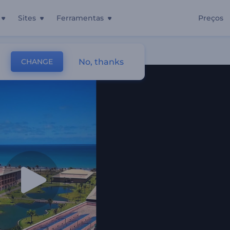
Sites
Ferramentas
Preços
No, thanks
CHANGE