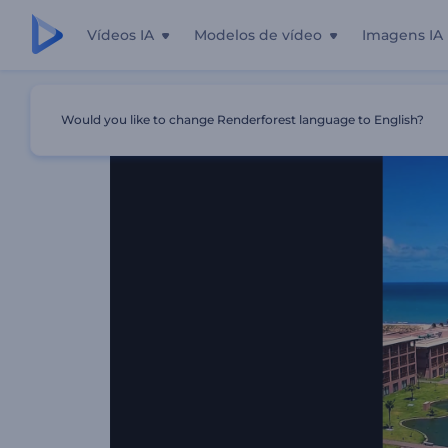
Vídeos IA
Modelos de vídeo
Imagens IA
Início
Templates
Mostruário Da Casa Dos Sonhos
Would you like to change Renderforest language to English?