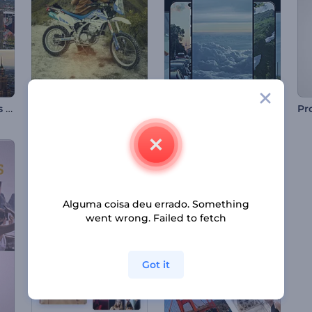
Mostruário de Locais Imperdíveis
Reel de Aventuras de Moto
Reel de Tempo de Aventura
Alguma coisa deu errado. Something
went wrong. Failed to fetch
Got it