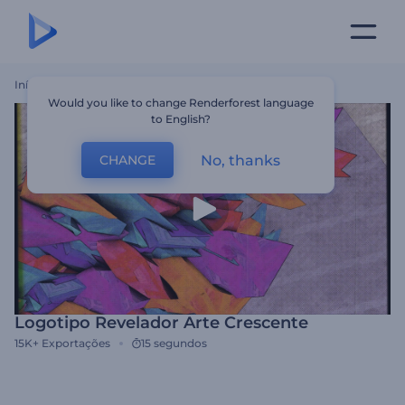
Início
Templates
Logotipo Revelador Arte Crescente
Would you like to change Renderforest language
to English?
No, thanks
CHANGE
Logotipo Revelador Arte Crescente
15K+
Exportações
15 segundos