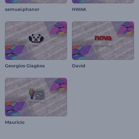
samuel.phanor
HWAK
Georgios Giagkos
David
Mauricio