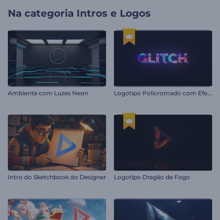
Na categoria
Intros e Logos
L
ogotipo Policromado com Efeito Glitch
Ambiente com Luzes Neon
Intro do Sketchbook do Designer
Logotipo Dragão de Fogo