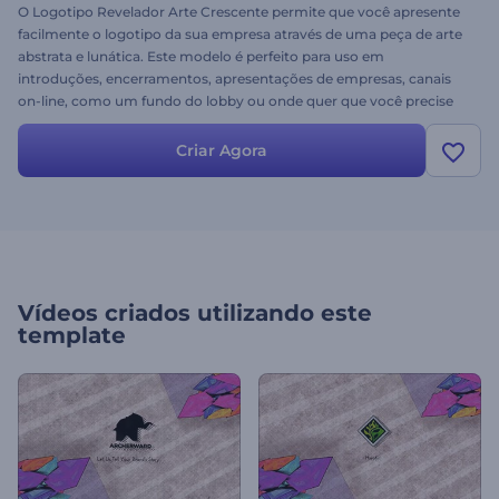
O Logotipo Revelador Arte Crescente permite que você apresente
facilmente o logotipo da sua empresa através de uma peça de arte
abstrata e lunática. Este modelo é perfeito para uso em
introduções, encerramentos, apresentações de empresas, canais
on-line, como um fundo do lobby ou onde quer que você precise
de seu logotipo para brilhar. Basta soltar o seu logotipo, alterar o
seu texto e visualizar. Teste hoje gratuitamente.
Criar Agora
Vídeos criados utilizando este
template