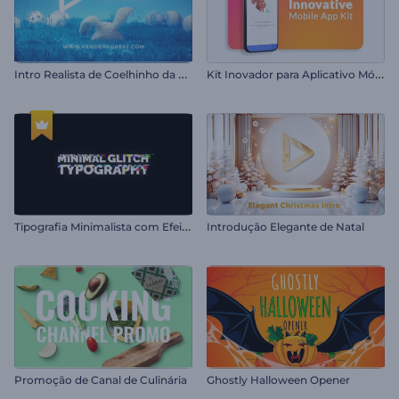
I
ntro Realista de Coelhinho da Páscoa
K
it Inovador para Aplicativo Móvel
T
ipografia Minimalista com Efeito Glitch
Introdução Elegante de Natal
Promoção de Canal de Culinária
Ghostly Halloween Opener