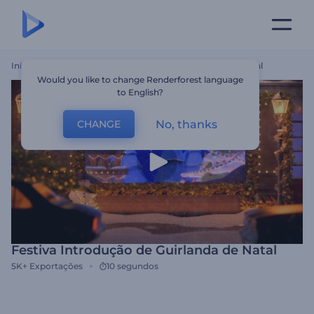
Início
Templates
Festiva Introdução De Guirlanda De Natal
Would you like to change Renderforest language
to English?
No, thanks
CHANGE
Festiva Introdução de Guirlanda de Natal
5K+
Exportações
10 segundos