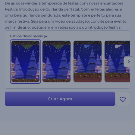
Dê as boas-vindas à temporada de festas com nossa encantadora
Festiva Introdução de Guirlanda de Natal. Com enfeites alegres e
uma bela guirlanda pendurada, este template é perfeito para sua
marca festiva. Seja para um vídeo de saudação, convite para evento
de fim de ano, postagem em redes sociais ou introdução festiva,
leva apenas alguns minutos para criar um vídeo de qualidade
Estilos disponíveis
(4)
profissional. Tudo o que você precisa fazer é fazer o upload do seu
logo, escrever seus votos calorosos, escolher uma trilha sonora de
fundo, e pronto. Crie agora!
Criar Agora