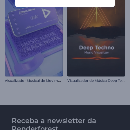
V
isualizador Musical de Movimento Cinético
V
isualizador de Música Deep Techno
Receba a newsletter da
Renderforest