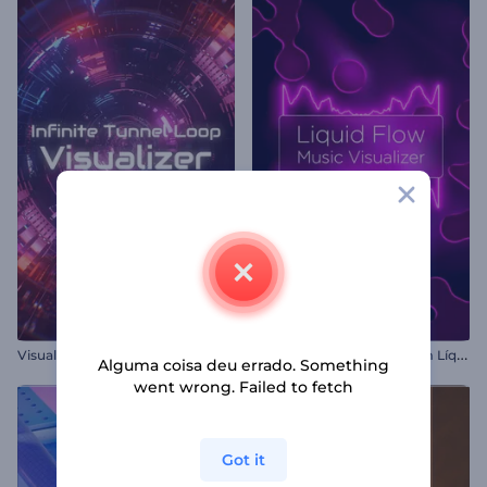
V
isualizador de Loop de Túnel Infinito.
V
isualizador de Música com Líquido Fuindo
Alguma coisa deu errado. Something
went wrong. Failed to fetch
Got it