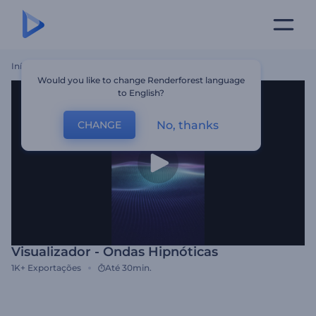
Início
Templates
Visualizador - Ondas Hipnóticas
Would you like to change Renderforest language
to English?
No, thanks
CHANGE
Visualizador - Ondas Hipnóticas
1K+
Exportações
Até 30min.