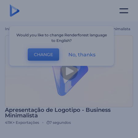
Início
Templates
Apresentação De Logotipo - Business Minimalista
Would you like to change Renderforest language
to English?
No, thanks
CHANGE
Apresentação de Logotipo - Business
Minimalista
411K+
Exportações
7 segundos