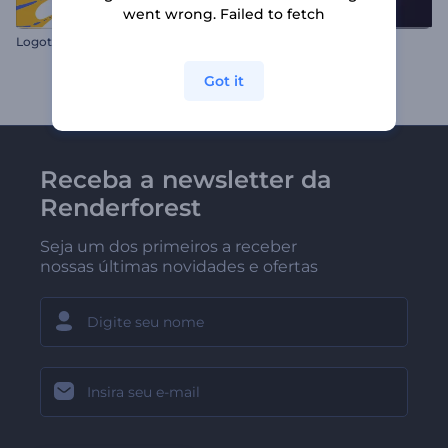
went wrong. Failed to fetch
L
ogotipo Revelador Respingo Colorido
Logotipo Esfera Blaster
Got it
Receba a newsletter da
Renderforest
Seja um dos primeiros a receber
nossas últimas novidades e ofertas