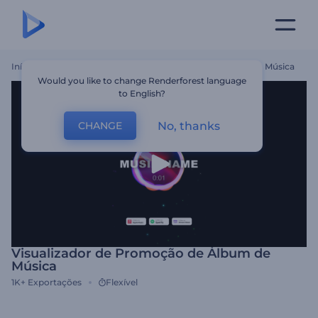
Início
Templates
Visualizador De Promoção De Álbum De Música
Would you like to change Renderforest language
to English?
No, thanks
CHANGE
Visualizador de Promoção de Álbum de
Música
1K+
Exportações
Flexível