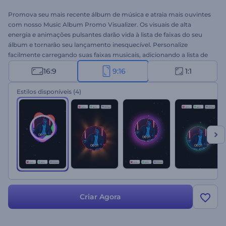
Promova seu mais recente álbum de música e atraia mais ouvintes
com nosso Music Album Promo Visualizer. Os visuais de alta
energia e animações pulsantes darão vida à lista de faixas do seu
álbum e tornarão seu lançamento inesquecível. Personalize
facilmente carregando suas faixas musicais, adicionando a lista de
álbuns e faixas, e escolhendo o estilo que se adapta à vibração da
16:9
9:16
1:1
sua música. Perfeito para promoções de álbuns, lançamentos de
singles, vídeos de canais de música, ou qualquer outro projeto
Estilos disponíveis
(4)
musical. Crie agora!
Criar Agora