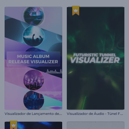
V
isualizador de Lançamento de Álbum de Música
V
isualizador de Áudio - Túnel Futurista