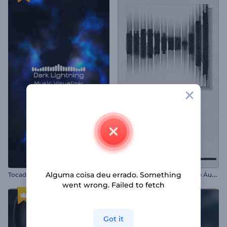
T
ocador de Música com Luzes Escuras
V
isualizador de Espectro de Áudio Distorcido
Alguma coisa deu errado. Something
went wrong. Failed to fetch
Got it