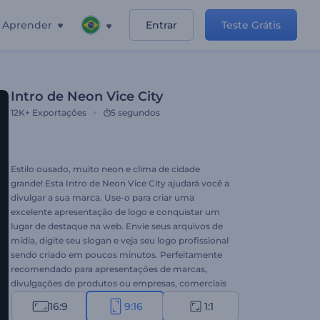
Aprender
Entrar
Teste Grátis
Intro de Neon Vice City
12K+
Exportações
5 segundos
Estilo ousado, muito neon e clima de cidade
grande! Esta Intro de Neon Vice City ajudará você a
divulgar a sua marca. Use-o para criar uma
excelente apresentação de logo e conquistar um
lugar de destaque na web. Envie seus arquivos de
mídia, digite seu slogan e veja seu logo profissional
sendo criado em poucos minutos. Perfeitamente
recomendado para apresentações de marcas,
divulgações de produtos ou empresas, comerciais
de TV, introduções de canais do YouTube e muito
16:9
9:16
1:1
mais. Experimente agora!