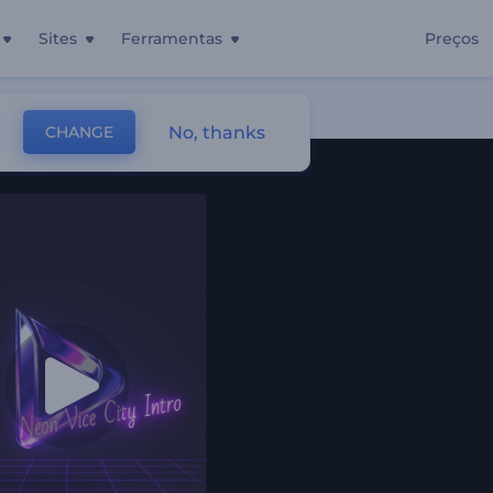
Sites
Ferramentas
Preços
No, thanks
CHANGE