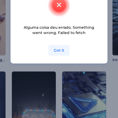
Alguma coisa deu errado. Something
went wrong. Failed to fetch
Got it
Apresentação de Logo - Superfície de Mosaico
Marketing Online e Promoção SEO
Apresentação de Logo - Iridescente Nítido