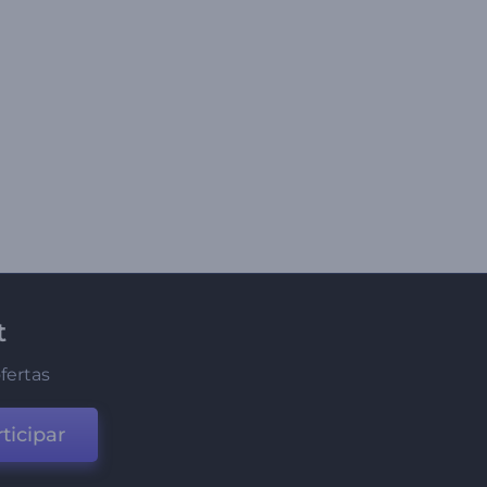
t
fertas
ticipar