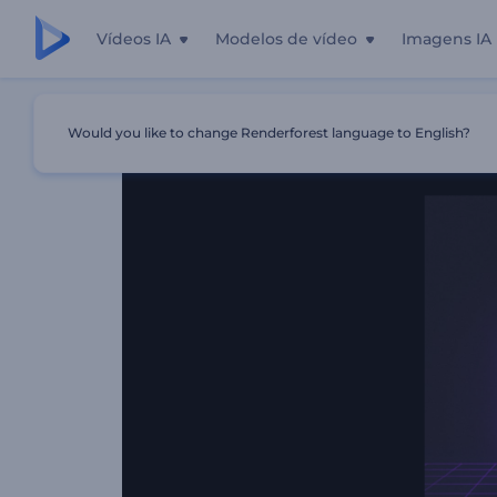
Vídeos IA
Modelos de vídeo
Imagens IA
Início
Templates
Intro De Neon Vice City
Would you like to change Renderforest language to English?