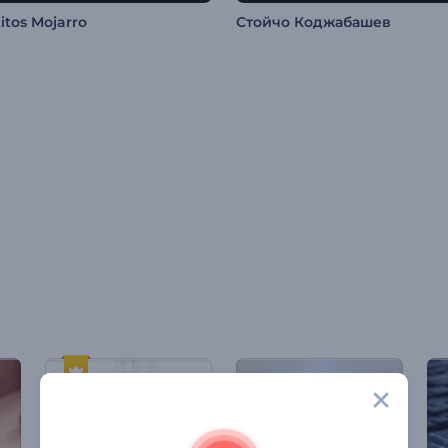
itos Mojarro
Стойчо Коджабашев