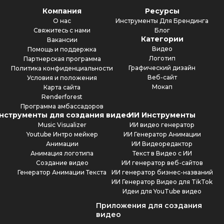
Компания
Ресурсы
О нас
Инструменты Для Брендинга
Свяжитесь с нами
Блог
Категории
Вакансии
Видео
Помощь и поддержка
Логотип
Партнерская программа
Графический дизайн
Политика конфиденциальности
Веб-сайт
Условия и положения
Мокап
Карта сайта
Renderforest
Программа амбассадоров
нструменты для создания видео
ИИ Инструменты
Music Visualizer
ИИ видео генератор
Youtube Интро мейкер
ИИ Генератор Анимации
Анимации
ИИ Видеоредактор
Анимация логотипа
Текст в Видео с ИИ
Создание видео
ИИ генератор веб-сайтов
Генератор Анимации Текста
ИИ генератор бизнес-названий
ИИ Генератор Видео для TikTok
Идеи для YouTube видео
Приложения для создания
видео