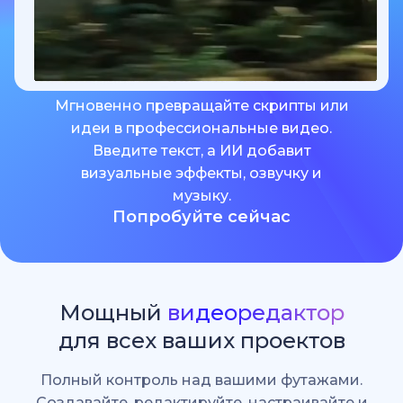
Мгновенно превращайте скрипты или
идеи в профессиональные видео.
Введите текст, а ИИ добавит
визуальные эффекты, озвучку и
музыку.
Попробуйте сейчас
Мощный
видеоредактор
для всех ваших проектов
Полный контроль над вашими футажами.
Создавайте, редактируйте, настраивайте и