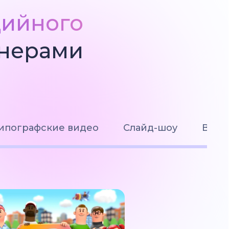
дийного
йнерами
ипографские видео
Слайд-шоу
Визу