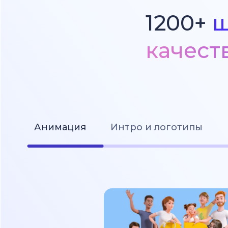
1200+
ш
качест
Анимация
Интро и логотипы