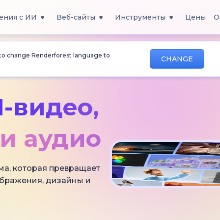
ения с ИИ
Веб-сайты
Инструменты
Цены
О
 to change Renderforest language to
CHANGE
-видео,
и аудио
ма, которая превращает
ображения, дизайны и