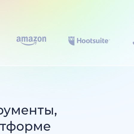
рументы,
атформе