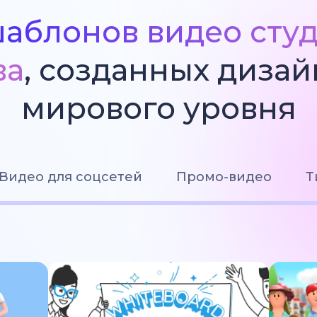
аблонов видео сту
ва
, созданных диза
мирового уровня
Видео для соцсетей
Промо-видео
Т