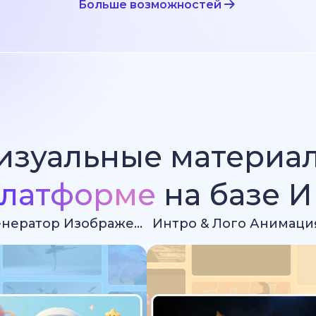
Больше возможностей
изуальные материа
латформе
на базе 
Ии Генератор Изображений
Интро & Лого Анимаци