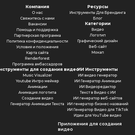
Компания
Ресурсы
О нас
Инструменты Для Брендинга
Свяжитесь с нами
Блог
Категории
Вакансии
Видео
Помощь и поддержка
Логотип
Партнерская программа
Графический дизайн
Политика конфиденциальности
Веб-сайт
Условия и положения
Мокап
Карта сайта
Renderforest
Программа амбассадоров
нструменты для создания видео
ИИ Инструменты
Music Visualizer
ИИ видео генератор
Youtube Интро мейкер
ИИ Генератор Анимации
Анимации
ИИ Видеоредактор
Анимация логотипа
Текст в Видео с ИИ
Создание видео
ИИ генератор веб-сайтов
Генератор Анимации Текста
ИИ генератор бизнес-названий
ИИ Генератор Видео для TikTok
Идеи для YouTube видео
Приложения для создания
видео