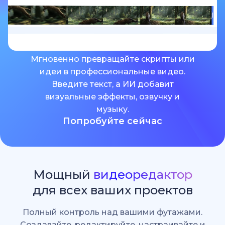
Мгновенно превращайте скрипты или
идеи в профессиональные видео.
Введите текст, а ИИ добавит
визуальные эффекты, озвучку и
музыку.
Попробуйте сейчас
Мощный
видеоредактор
для всех ваших проектов
Полный контроль над вашими футажами.
Создавайте, редактируйте, настраивайте и