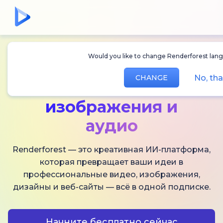
Would you like to change Renderforest lang
Создавайте
ИИ-
No, th
CHANGE
видео,
изображения и
аудио
Renderforest — это креативная ИИ-платформа,
которая превращает ваши идеи в
профессиональные видео, изображения,
дизайны и веб-сайты — всё в одной подписке.
Начните бесплатно сейчас