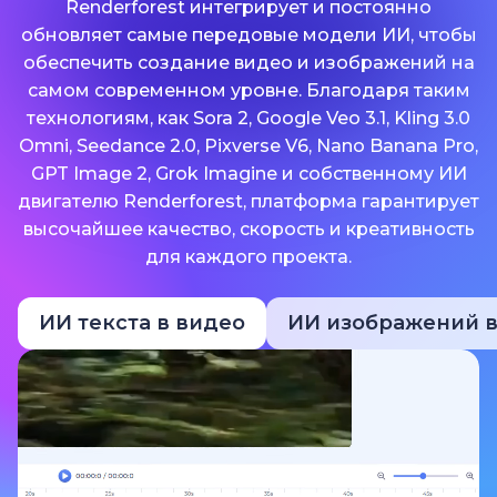
Renderforest интегрирует и постоянно
обновляет самые передовые модели ИИ, чтобы
обеспечить создание видео и изображений на
самом современном уровне. Благодаря таким
технологиям, как Sora 2, Google Veo 3.1, Kling 3.0
Omni, Seedance 2.0, Pixverse V6, Nano Banana Pro,
GPT Image 2, Grok Imagine и собственному ИИ
двигателю Renderforest, платформа гарантирует
высочайшее качество, скорость и креативность
для каждого проекта.
ИИ текста в видео
ИИ изображений в