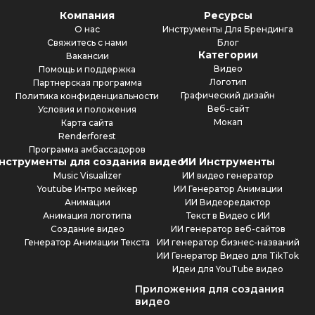
Компания
Ресурсы
О нас
Инструменты Для Брендинга
Свяжитесь с нами
Блог
Категории
Вакансии
Видео
Помощь и поддержка
Логотип
Партнерская программа
Графический дизайн
Политика конфиденциальности
Веб-сайт
Условия и положения
Мокап
Карта сайта
Renderforest
Программа амбассадоров
нструменты для создания видео
ИИ Инструменты
Music Visualizer
ИИ видео генератор
Youtube Интро мейкер
ИИ Генератор Анимации
Анимации
ИИ Видеоредактор
Анимация логотипа
Текст в Видео с ИИ
Создание видео
ИИ генератор веб-сайтов
Генератор Анимации Текста
ИИ генератор бизнес-названий
ИИ Генератор Видео для TikTok
Идеи для YouTube видео
Приложения для создания
видео