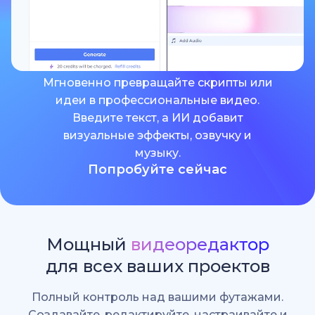
Мгновенно превращайте скрипты или
идеи в профессиональные видео.
Введите текст, а ИИ добавит
визуальные эффекты, озвучку и
музыку.
Попробуйте сейчас
Мощный
видеоредактор
для всех ваших проектов
Полный контроль над вашими футажами.
Создавайте, редактируйте, настраивайте и