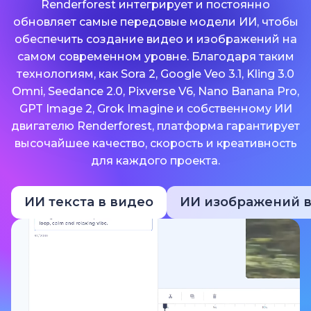
Renderforest интегрирует и постоянно
обновляет самые передовые модели ИИ, чтобы
обеспечить создание видео и изображений на
самом современном уровне. Благодаря таким
технологиям, как Sora 2, Google Veo 3.1, Kling 3.0
Omni, Seedance 2.0, Pixverse V6, Nano Banana Pro,
GPT Image 2, Grok Imagine и собственному ИИ
двигателю Renderforest, платформа гарантирует
высочайшее качество, скорость и креативность
для каждого проекта.
ИИ текста в видео
ИИ изображений в