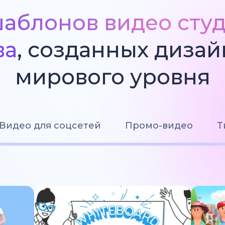
аблонов видео сту
ва
, созданных диза
мирового уровня
Видео для соцсетей
Промо-видео
Т