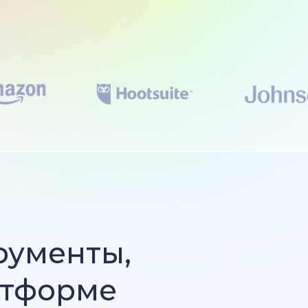
рументы,
атформе