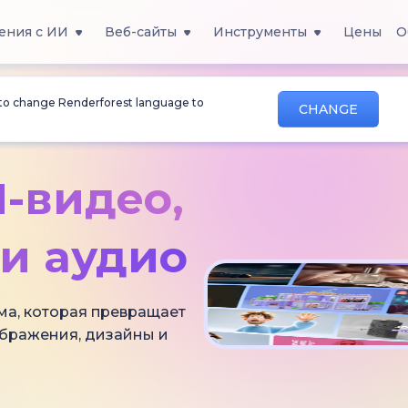
ения с ИИ
Веб-сайты
Инструменты
Цены
О
 to change Renderforest language to
CHANGE
-видео,
и аудио
ма, которая превращает
ображения, дизайны и