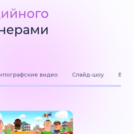
дийного
йнерами
ипографские видео
Слайд-шоу
Визу