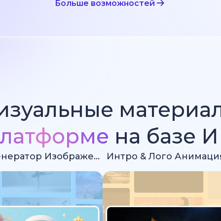
Больше возможностей
изуальные материа
латформе
на базе 
Ии Генератор Изображений
Интро & Лого Анимаци