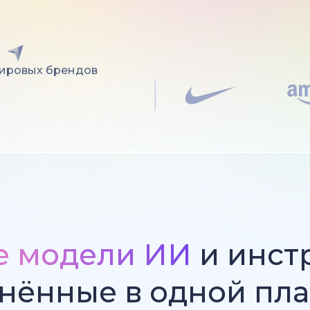
мировых брендов
е модели ИИ
и инст
нённые в одной пл