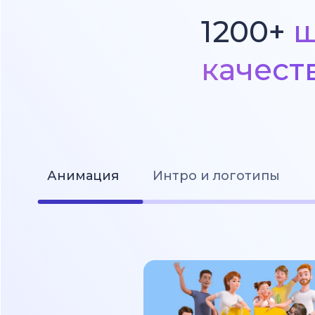
1200+
ш
качест
Анимация
Интро и логотипы