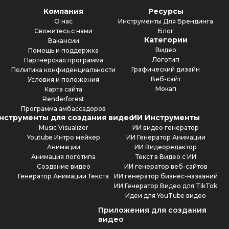
Компания
Ресурсы
О нас
Инструменты Для Брендинга
Свяжитесь с нами
Блог
Категории
Вакансии
Видео
Помощь и поддержка
Логотип
Партнерская программа
Графический дизайн
Политика конфиденциальности
Веб-сайт
Условия и положения
Мокап
Карта сайта
Renderforest
Программа амбассадоров
нструменты для создания видео
ИИ Инструменты
Music Visualizer
ИИ видео генератор
Youtube Интро мейкер
ИИ Генератор Анимации
Анимации
ИИ Видеоредактор
Анимация логотипа
Текст в Видео с ИИ
Создание видео
ИИ генератор веб-сайтов
Генератор Анимации Текста
ИИ генератор бизнес-названий
ИИ Генератор Видео для TikTok
Идеи для YouTube видео
Приложения для создания
видео