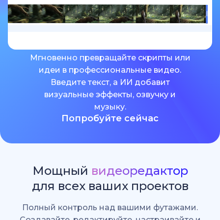
Мгновенно превращайте скрипты или
идеи в профессиональные видео.
Введите текст, а ИИ добавит
визуальные эффекты, озвучку и
музыку.
Попробуйте сейчас
Мощный
видеоредактор
для всех ваших проектов
Полный контроль над вашими футажами.
Создавайте, редактируйте, настраивайте и