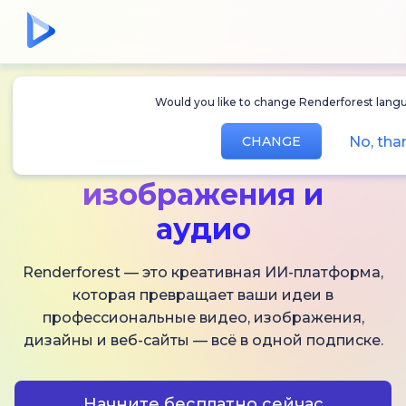
Would you like to change Renderforest lang
Создавайте
ИИ-
No, th
CHANGE
видео,
изображения и
аудио
Renderforest — это креативная ИИ-платформа,
которая превращает ваши идеи в
профессиональные видео, изображения,
дизайны и веб-сайты — всё в одной подписке.
Начните бесплатно сейчас