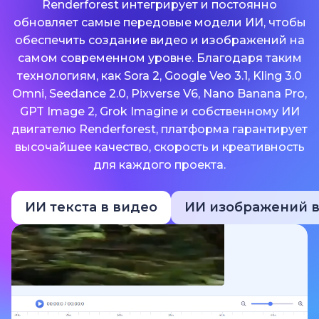
Renderforest интегрирует и постоянно
обновляет самые передовые модели ИИ, чтобы
обеспечить создание видео и изображений на
самом современном уровне. Благодаря таким
технологиям, как Sora 2, Google Veo 3.1, Kling 3.0
Omni, Seedance 2.0, Pixverse V6, Nano Banana Pro,
GPT Image 2, Grok Imagine и собственному ИИ
двигателю Renderforest, платформа гарантирует
высочайшее качество, скорость и креативность
для каждого проекта.
ИИ текста в видео
ИИ изображений в