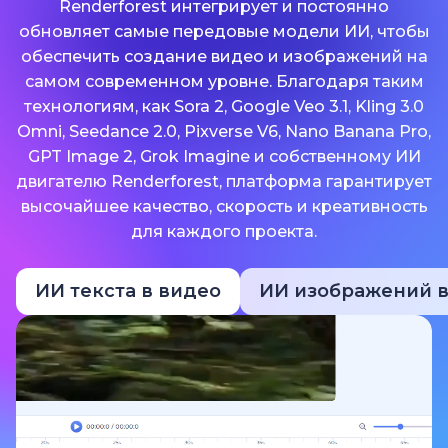
Renderforest интегрирует и постоянно
обновляет самые передовые модели ИИ, чтобы
обеспечить создание видео и изображений на
самом современном уровне. Благодаря таким
технологиям, как Sora 2, Google Veo 3.1, Kling 3.0
Omni, Seedance 2.0, Pixverse V6, Nano Banana Pro,
GPT Image 2, Grok Imagine и собственному ИИ
двигателю Renderforest, платформа гарантирует
высочайшее качество, скорость и креативность
для каждого проекта.
ИИ текста в видео
ИИ изображений в