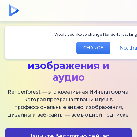
Would you like to change Renderforest lang
Создавайте
ИИ-
No, th
CHANGE
видео,
изображения и
аудио
Renderforest — это креативная ИИ-платформа,
которая превращает ваши идеи в
профессиональные видео, изображения,
дизайны и веб-сайты — всё в одной подписке.
Начните бесплатно сейчас