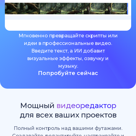
Мгновенно превращайте скрипты или
идеи в профессиональные видео.
Введите текст, а ИИ добавит
визуальные эффекты, озвучку и
музыку.
Попробуйте сейчас
Мощный
видеоредактор
для всех ваших проектов
Полный контроль над вашими футажами.
Создавайте, редактируйте, настраивайте и