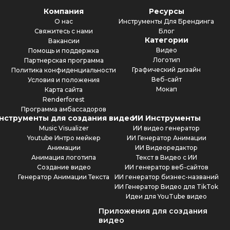
Компания
Ресурсы
О нас
Инструменты Для Брендинга
Свяжитесь с нами
Блог
Категории
Вакансии
Видео
Помощь и поддержка
Логотип
Партнерская программа
Графический дизайн
Политика конфиденциальности
Веб-сайт
Условия и положения
Мокап
Карта сайта
Renderforest
Программа амбассадоров
нструменты для создания видео
ИИ Инструменты
Music Visualizer
ИИ видео генератор
Youtube Интро мейкер
ИИ Генератор Анимации
Анимации
ИИ Видеоредактор
Анимация логотипа
Текст в Видео с ИИ
Создание видео
ИИ генератор веб-сайтов
Генератор Анимации Текста
ИИ генератор бизнес-названий
ИИ Генератор Видео для TikTok
Идеи для YouTube видео
Приложения для создания
видео