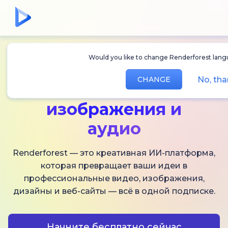
Would you like to change Renderforest lang
Создавайте
ИИ-
No, th
CHANGE
видео,
изображения и
аудио
Renderforest — это креативная ИИ-платформа,
которая превращает ваши идеи в
профессиональные видео, изображения,
дизайны и веб-сайты — всё в одной подписке.
Начните бесплатно сейчас