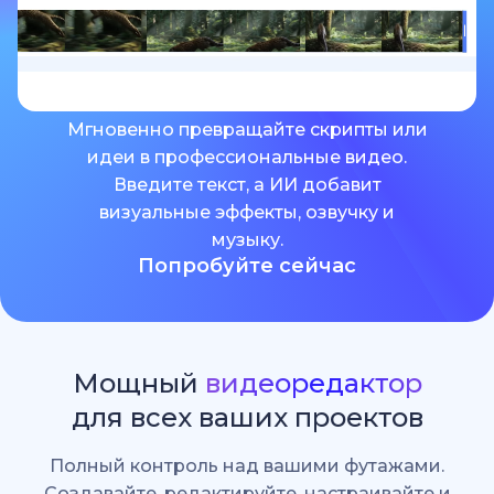
Мгновенно превращайте скрипты или
идеи в профессиональные видео.
Введите текст, а ИИ добавит
визуальные эффекты, озвучку и
музыку.
Попробуйте сейчас
Мощный
видеоредактор
для всех ваших проектов
Полный контроль над вашими футажами.
Создавайте, редактируйте, настраивайте и