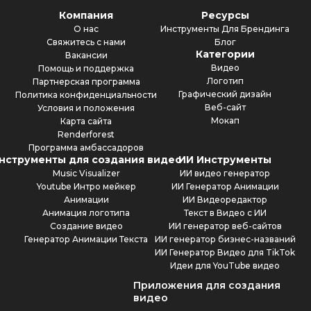
Компания
Ресурсы
О нас
Инструменты Для Брендинга
Свяжитесь с нами
Блог
Категории
Вакансии
Видео
Помощь и поддержка
Логотип
Партнерская программа
Графический дизайн
Политика конфиденциальности
Веб-сайт
Условия и положения
Мокап
Карта сайта
Renderforest
Программа амбассадоров
нструменты для создания видео
ИИ Инструменты
Music Visualizer
ИИ видео генератор
Youtube Интро мейкер
ИИ Генератор Анимации
Анимации
ИИ Видеоредактор
Анимация логотипа
Текст в Видео с ИИ
Создание видео
ИИ генератор веб-сайтов
Генератор Анимации Текста
ИИ генератор бизнес-названий
ИИ Генератор Видео для TikTok
Идеи для YouTube видео
Приложения для создания
видео