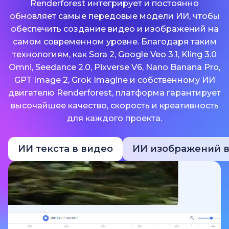
Renderforest интегрирует и постоянно
обновляет самые передовые модели ИИ, чтобы
обеспечить создание видео и изображений на
самом современном уровне. Благодаря таким
технологиям, как Sora 2, Google Veo 3.1, Kling 3.0
Omni, Seedance 2.0, Pixverse V6, Nano Banana Pro,
GPT Image 2, Grok Imagine и собственному ИИ
двигателю Renderforest, платформа гарантирует
высочайшее качество, скорость и креативность
для каждого проекта.
ИИ текста в видео
ИИ изображений в