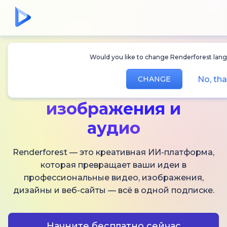
Would you like to change Renderforest lan
Создавайте
ИИ-
No, th
CHANGE
видео,
изображения и
аудио
Renderforest — это креативная ИИ-платформа,
которая превращает ваши идеи в
профессиональные видео, изображения,
дизайны и веб-сайты — всё в одной подписке.
Начните бесплатно сейчас