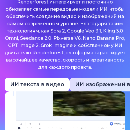
Renderforest интегрирует и постоянно
обновляет самые передовые модели ИИ, чтобы
обеспечить создание видео и изображений на
самом современном уровне. Благодаря таким
технологиям, как Sora 2, Google Veo 3.1, Kling 3.0
Omni, Seedance 2.0, Pixverse V6, Nano Banana Pro,
GPT Image 2, Grok Imagine и собственному ИИ
двигателю Renderforest, платформа гарантирует
высочайшее качество, скорость и креативность
для каждого проекта.
ИИ текста в видео
ИИ изображений в