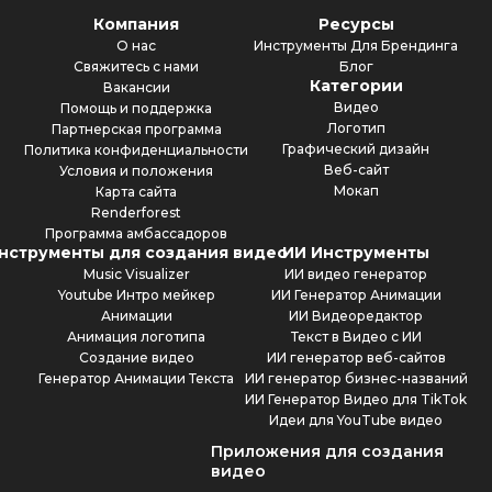
Компания
Ресурсы
О нас
Инструменты Для Брендинга
Свяжитесь с нами
Блог
Категории
Вакансии
Видео
Помощь и поддержка
Логотип
Партнерская программа
Графический дизайн
Политика конфиденциальности
Веб-сайт
Условия и положения
Мокап
Карта сайта
Renderforest
Программа амбассадоров
нструменты для создания видео
ИИ Инструменты
Music Visualizer
ИИ видео генератор
Youtube Интро мейкер
ИИ Генератор Анимации
Анимации
ИИ Видеоредактор
Анимация логотипа
Текст в Видео с ИИ
Создание видео
ИИ генератор веб-сайтов
Генератор Анимации Текста
ИИ генератор бизнес-названий
ИИ Генератор Видео для TikTok
Идеи для YouTube видео
Приложения для создания
видео