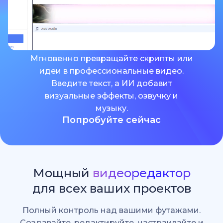
Мгновенно превращайте скрипты или
идеи в профессиональные видео.
Введите текст, а ИИ добавит
визуальные эффекты, озвучку и
музыку.
Попробуйте сейчас
Мощный
видеоредактор
для всех ваших проектов
Полный контроль над вашими футажами.
Создавайте, редактируйте, настраивайте и