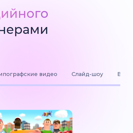
дийного
йнерами
ипографские видео
Слайд-шоу
Визу