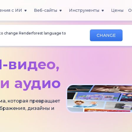
ения с ИИ
Веб-сайты
Инструменты
Цены
О
 to change Renderforest language to
CHANGE
-видео,
и аудио
ма, которая превращает
ображения, дизайны и