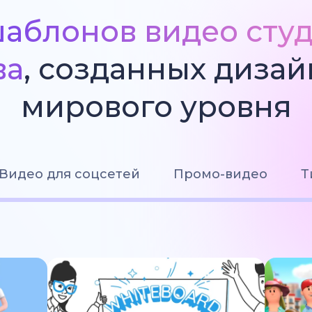
аблонов видео сту
ва
, созданных диза
мирового уровня
Видео для соцсетей
Промо-видео
Т