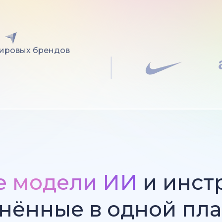
мировых брендов
е модели ИИ
и инст
нённые в одной пл