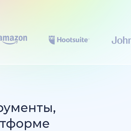
рументы,
атформе