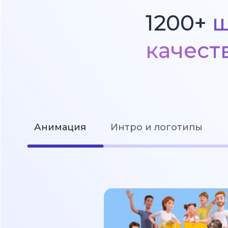
1200+
ш
качест
Анимация
Интро и логотипы