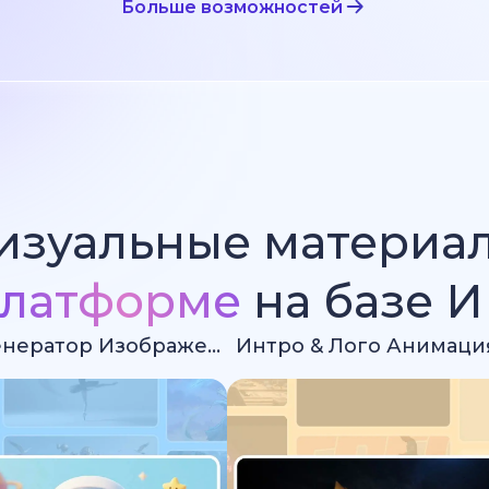
Больше возможностей
изуальные материа
латформе
на базе 
Ии Генератор Изображений
Интро & Лого Анимаци