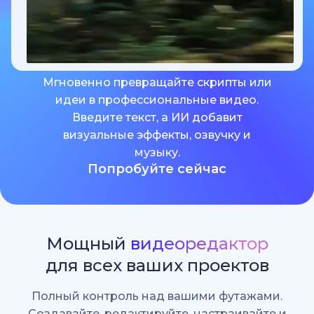
Мгновенно превращайте скрипты или
идеи в профессиональные видео.
Введите текст, а ИИ добавит
визуальные эффекты, озвучку и
музыку.
Попробуйте сейчас
Мощный
видеоредактор
для всех ваших проектов
Полный контроль над вашими футажами.
Создавайте, редактируйте, настраивайте и