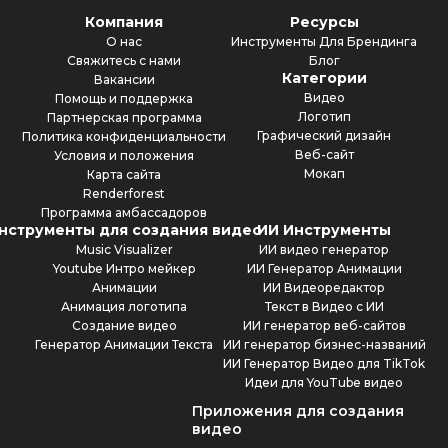
Компания
Ресурсы
О нас
Инструменты Для Брендинга
Свяжитесь с нами
Блог
Категории
Вакансии
Видео
Помощь и поддержка
Логотип
Партнерская программа
Графический дизайн
Политика конфиденциальности
Веб-сайт
Условия и положения
Мокап
Карта сайта
Renderforest
Программа амбассадоров
нструменты для создания видео
ИИ Инструменты
Music Visualizer
ИИ видео генератор
Youtube Интро мейкер
ИИ Генератор Анимации
Анимации
ИИ Видеоредактор
Анимация логотипа
Текст в Видео с ИИ
Создание видео
ИИ генератор веб-сайтов
Генератор Анимации Текста
ИИ генератор бизнес-названий
ИИ Генератор Видео для TikTok
Идеи для YouTube видео
Приложения для создания
видео