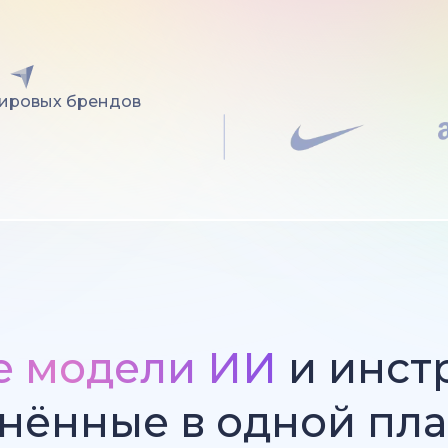
мировых брендов
е модели ИИ
и инст
нённые в одной пл