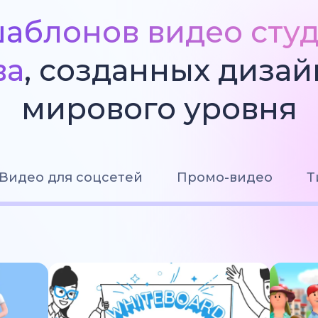
аблонов видео сту
ва
, созданных диза
мирового уровня
Видео для соцсетей
Промо-видео
Т