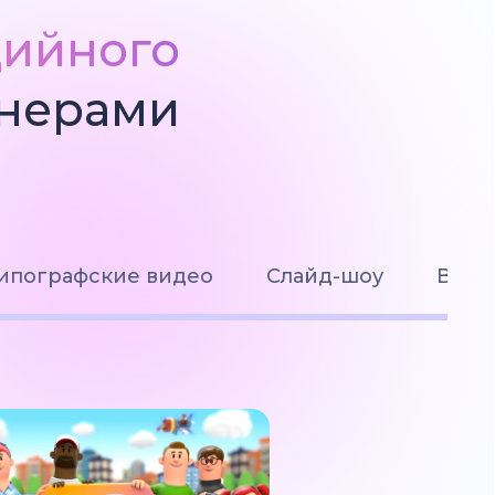
дийного
йнерами
ипографские видео
Слайд-шоу
Визу