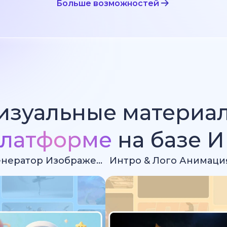
Больше возможностей
изуальные материа
латформе
на базе 
Ии Генератор Изображений
Интро & Лого Анимаци