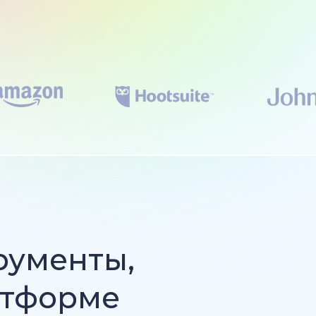
рументы,
атформе