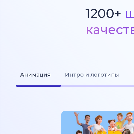
1200+
ш
качест
Анимация
Интро и логотипы