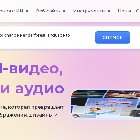
ения с ИИ
Веб-сайты
Инструменты
Цены
О
 to change Renderforest language to
CHANGE
-видео,
и аудио
ма, которая превращает
ображения, дизайны и