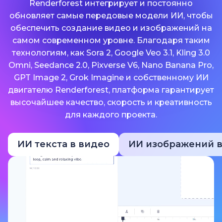
Renderforest интегрирует и постоянно
обновляет самые передовые модели ИИ, чтобы
обеспечить создание видео и изображений на
самом современном уровне. Благодаря таким
технологиям, как Sora 2, Google Veo 3.1, Kling 3.0
Omni, Seedance 2.0, Pixverse V6, Nano Banana Pro,
GPT Image 2, Grok Imagine и собственному ИИ
двигателю Renderforest, платформа гарантирует
высочайшее качество, скорость и креативность
для каждого проекта.
ИИ текста в видео
ИИ изображений в