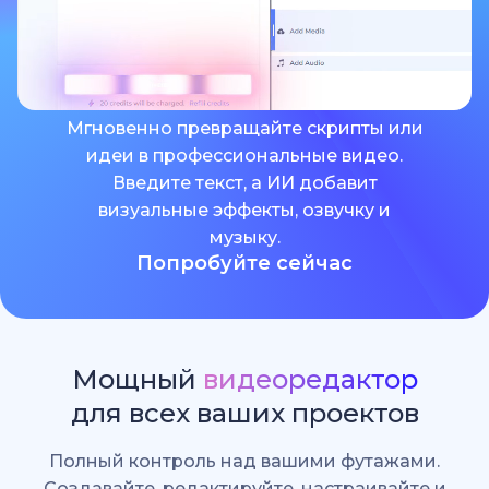
Мгновенно превращайте скрипты или
идеи в профессиональные видео.
Введите текст, а ИИ добавит
визуальные эффекты, озвучку и
музыку.
Попробуйте сейчас
Мощный
видеоредактор
для всех ваших проектов
Полный контроль над вашими футажами.
Создавайте, редактируйте, настраивайте и