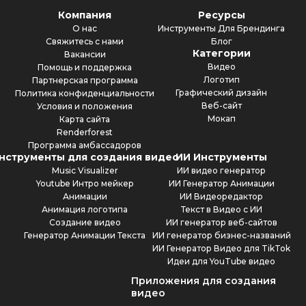
Компания
Ресурсы
О нас
Инструменты Для Брендинга
Свяжитесь с нами
Блог
Категории
Вакансии
Видео
Помощь и поддержка
Логотип
Партнерская программа
Графический дизайн
Политика конфиденциальности
Веб-сайт
Условия и положения
Мокап
Карта сайта
Renderforest
Программа амбассадоров
нструменты для создания видео
ИИ Инструменты
Music Visualizer
ИИ видео генератор
Youtube Интро мейкер
ИИ Генератор Анимации
Анимации
ИИ Видеоредактор
Анимация логотипа
Текст в Видео с ИИ
Создание видео
ИИ генератор веб-сайтов
Генератор Анимации Текста
ИИ генератор бизнес-названий
ИИ Генератор Видео для TikTok
Идеи для YouTube видео
Приложения для создания
видео