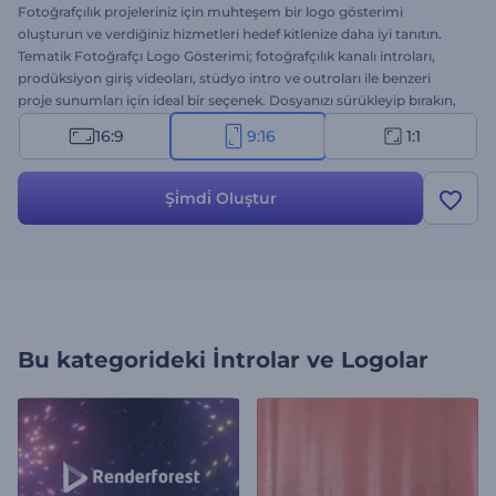
Fotoğrafçılık projeleriniz için muhteşem bir logo gösterimi
oluşturun ve verdiğiniz hizmetleri hedef kitlenize daha iyi tanıtın.
Tematik Fotoğrafçı Logo Gösterimi; fotoğrafçılık kanalı introları,
prodüksiyon giriş videoları, stüdyo intro ve outroları ile benzeri
proje sunumları için ideal bir seçenek. Dosyanızı sürükleyip bırakın,
başlığı ekleyin ve profesyonel animasyon videosu birkaç tıklama
16:9
9:16
1:1
sonrasında elinizde olsun. Bu şablonu hemen deneyin!
Şi̇mdi̇ Oluştur
Bu kategorideki
İntrolar ve Logolar