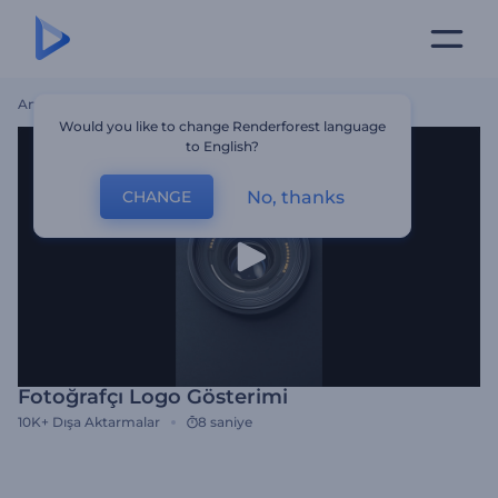
Ana Sayfa
Şablonlar
Fotoğrafçı Logo Gösterimi
Would you like to change Renderforest language
to English?
No, thanks
CHANGE
Fotoğrafçı Logo Gösterimi
10K+
Dışa Aktarmalar
8 saniye