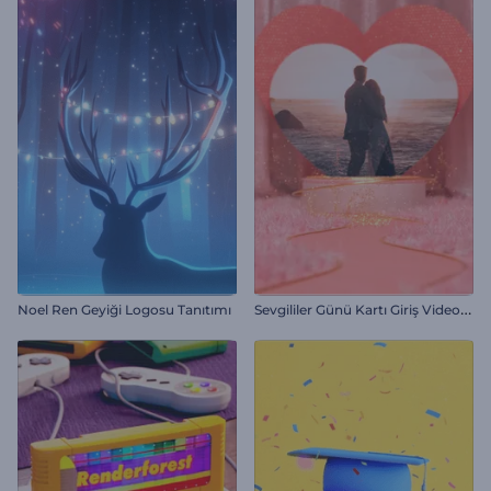
S
evgililer Günü Kartı Giriş Videosu
Noel Ren Geyiği Logosu Tanıtımı