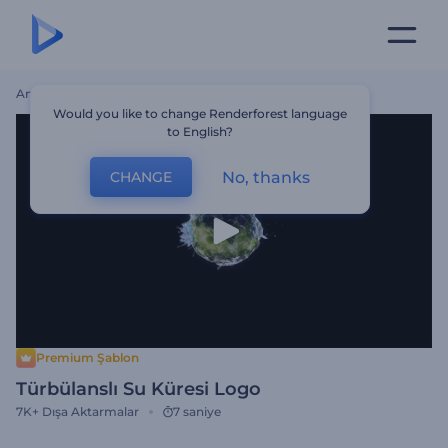
Ana Sayfa
Şablonlar
Türbülanslı Su Küresi Logo
Would you like to change Renderforest language
to English?
No, thanks
CHANGE
Premium Şablon
Türbülanslı Su Küresi Logo
7K+
Dışa Aktarmalar
7 saniye