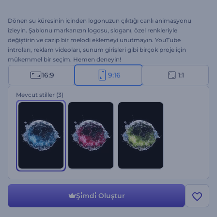
Dönen su küresinin içinden logonuzun çıktığı canlı animasyonu
izleyin. Şablonu markanızın logosu, sloganı, özel renkleriyle
değiştirin ve cazip bir melodi eklemeyi unutmayın. YouTube
introları, reklam videoları, sunum girişleri gibi birçok proje için
mükemmel bir seçim. Hemen deneyin!
16:9
9:16
1:1
Mevcut stiller
(3)
Şi̇mdi̇ Oluştur