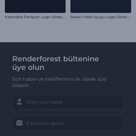
K
aranlıkta Parlayan Logo Gösterimi
S
arsıcı Yıldız Uçuşu Logo Gösterimi
Renderforest bültenine
üye olun
Son haber ve tekliflerimiz ilk olarak size
ulaşsın