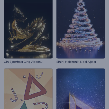
Çin Ejderhası Giriş Videosu
Sihirli Helezonik Noel Ağacı