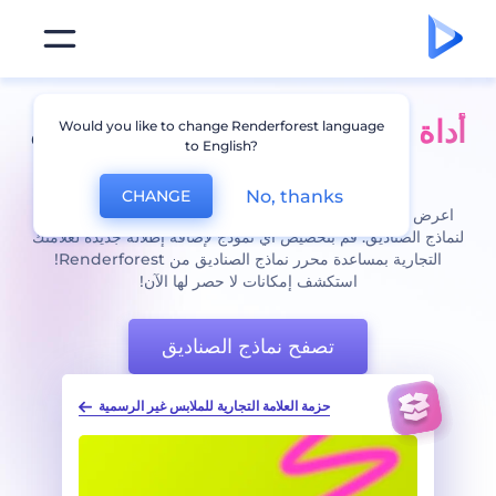
أداة إنشاء نماذج صندوق
مذهل في
Would you like to change Renderforest language
to English?
الواقع!
No, thanks
CHANGE
اعرض تصميمات صناديقك بإبداع، باختيار نموذج من مكتبتنا الكبيرة
لنماذج الصناديق. قم بتخصيص أي نموذج لإضافة إطلالة جديدة لعلامتك
التجارية بمساعدة محرر نماذج الصناديق من Renderforest!
استكشف إمكانات لا حصر لها الآن!
تصفح نماذج الصناديق
ير الرسمية
نماذج مجسمة للطرود المعباة ذات العلامات التجارية