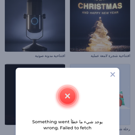
افتتاحية شجرة لامعة عملية
افتتاحية مدونة صوتية
يوجد شيء ما خطأ Something went
wrong. Failed to fetch
رحلة شجرة الكريسماس الاحتفالية
إظهار شعار نيران التنين