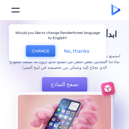
ابدأ باستخدام
أداة إنشاء النماذج
Would you like to change Renderforest language
to English?
سهل الاستخدام
No, thanks
CHANGE
استمتع بالوصول إلى أفضل النماذج الواقعية المصورة بمساعدة محرر
نماذجنا المجاني. بغض النظر عن المنتج الذي تروج له، ستجد النموذج
الذي تحتاج إليه وتتمكن من تخصيصه في لمح البصر!
تصفح النماذج