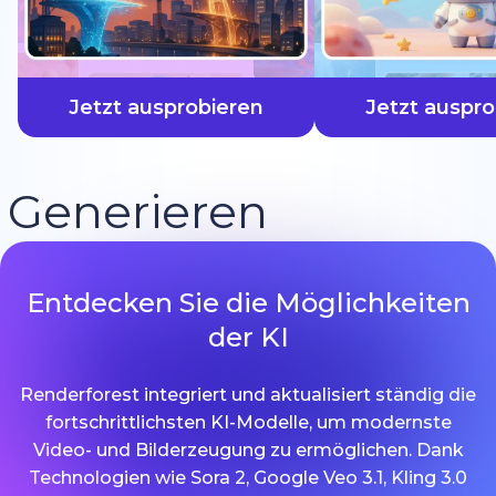
schneller
Jetzt ausprobieren
Jetzt auspro
Generieren
Entdecken Sie die Möglichkeiten
der KI
Renderforest integriert und aktualisiert ständig die
fortschrittlichsten KI-Modelle, um modernste
Video- und Bilderzeugung zu ermöglichen. Dank
Technologien wie Sora 2, Google Veo 3.1, Kling 3.0