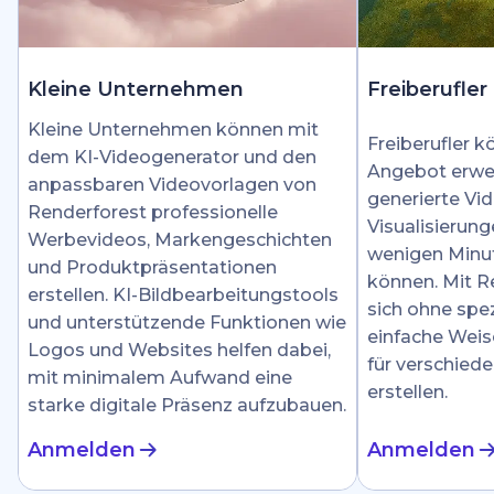
Kleine Unternehmen
Freiberufler
Kleine Unternehmen können mit
Freiberufler k
dem KI-Videogenerator und den
Angebot erwei
anpassbaren Videovorlagen von
generierte Vid
Renderforest professionelle
Visualisierung
Werbevideos, Markengeschichten
wenigen Minut
und Produktpräsentationen
können. Mit R
erstellen. KI-Bildbearbeitungstools
sich ohne spez
und unterstützende Funktionen wie
einfache Weis
Logos und Websites helfen dabei,
für verschied
mit minimalem Aufwand eine
erstellen.
starke digitale Präsenz aufzubauen.
Anmelden
Anmelden