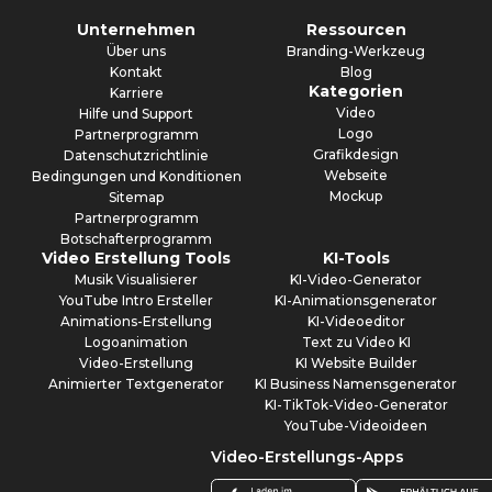
Unternehmen
Ressourcen
Über uns
Branding-Werkzeug
Kontakt
Blog
Kategorien
Karriere
Video
Hilfe und Support
Logo
Partnerprogramm
Grafikdesign
Datenschutzrichtlinie
Webseite
Bedingungen und Konditionen
Mockup
Sitemap
Partnerprogramm
Botschafterprogramm
Video Erstellung Tools
KI-Tools
Musik Visualisierer
KI-Video-Generator
YouTube Intro Ersteller
KI-Animationsgenerator
Animations-Erstellung
KI-Videoeditor
Logoanimation
Text zu Video KI
Video-Erstellung
KI Website Builder
Animierter Textgenerator
KI Business Namensgenerator
KI-TikTok-Video-Generator
YouTube-Videoideen
Video-Erstellungs-Apps