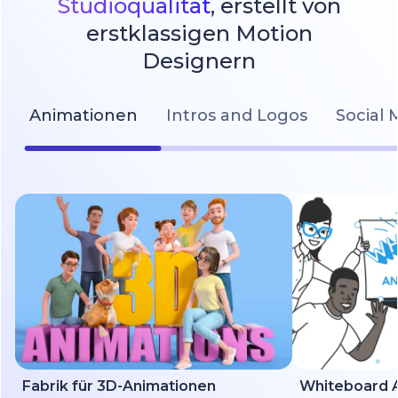
Studioqualität
, erstellt von
erstklassigen Motion
Designern
Animationen
Intros and Logos
Social 
Fabrik für 3D-Animationen
Whiteboard A