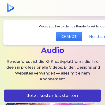
Would you like to change Renderforest lang
Erstellen Sie
KI-
No, th
CHANGE
Videos,
Bilder und
Audio
Renderforest ist die KI-Kreativplattform, die Ihre
Ideen in professionelle Videos, Bilder, Designs und
Websites verwandelt — alles mit einem
Abonnement.
Jetzt kostenlos starten