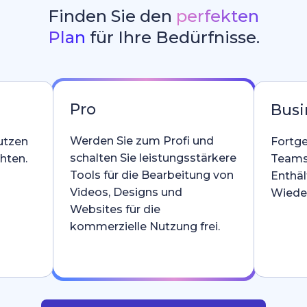
Finden Sie den
perfekten
Plan
für Ihre Bedürfnisse.
Pro
Busi
Werden Sie zum Profi und
utzen
Fortge
schalten Sie leistungsstärkere
hten.
Teams
Tools für die Bearbeitung von
Enthäl
Videos, Designs und
Wieder
Websites für die
kommerzielle Nutzung frei.