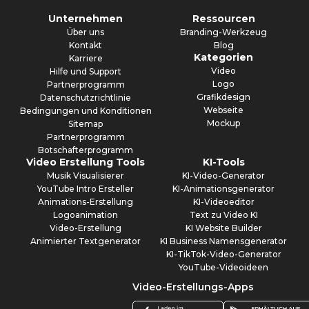
Unternehmen
Ressourcen
Über uns
Branding-Werkzeug
Kontakt
Blog
Kategorien
Karriere
Video
Hilfe und Support
Logo
Partnerprogramm
Grafikdesign
Datenschutzrichtlinie
Webseite
Bedingungen und Konditionen
Mockup
Sitemap
Partnerprogramm
Botschafterprogramm
Video Erstellung Tools
KI-Tools
Musik Visualisierer
KI-Video-Generator
YouTube Intro Ersteller
KI-Animationsgenerator
Animations-Erstellung
KI-Videoeditor
Logoanimation
Text zu Video KI
Video-Erstellung
KI Website Builder
Animierter Textgenerator
KI Business Namensgenerator
KI-TikTok-Video-Generator
YouTube-Videoideen
Video-Erstellungs-Apps