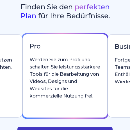
Finden Sie den
perfekten
Plan
für Ihre Bedürfnisse.
Pro
Busi
Werden Sie zum Profi und
utzen
Fortge
schalten Sie leistungsstärkere
hten.
Teams
Tools für die Bearbeitung von
Enthäl
Videos, Designs und
Wieder
Websites für die
kommerzielle Nutzung frei.