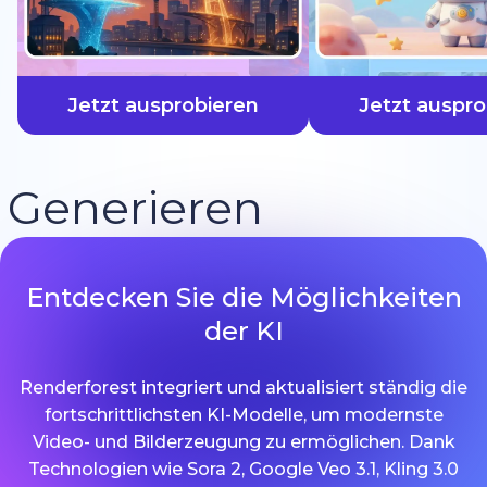
schneller
Jetzt ausprobieren
Jetzt auspro
Generieren
Entdecken Sie die Möglichkeiten
der KI
Renderforest integriert und aktualisiert ständig die
fortschrittlichsten KI-Modelle, um modernste
Video- und Bilderzeugung zu ermöglichen. Dank
Technologien wie Sora 2, Google Veo 3.1, Kling 3.0