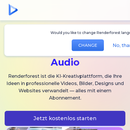
Would you like to change Renderforest langu
Erstellen Sie
KI-
No, tha
CHANGE
Videos,
Bilder und
Audio
Renderforest ist die KI-Kreativplattform, die Ihre
Ideen in professionelle Videos, Bilder, Designs und
Websites verwandelt — alles mit einem
Abonnement.
Jetzt kostenlos starten