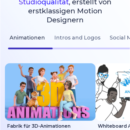
Studioqualität
, erstellt von
erstklassigen Motion
Designern
Animationen
Intros and Logos
Social 
Fabrik für 3D-Animationen
Whiteboard A