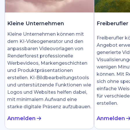
Kleine Unternehmen
Freiberufler
Kleine Unternehmen können mit
Freiberufler k
dem KI-Videogenerator und den
Angebot erwei
anpassbaren Videovorlagen von
generierte Vid
Renderforest professionelle
Visualisierung
Werbevideos, Markengeschichten
wenigen Minut
und Produktpräsentationen
können. Mit R
erstellen. KI-Bildbearbeitungstools
sich ohne spez
und unterstützende Funktionen wie
einfache Weis
Logos und Websites helfen dabei,
für verschied
mit minimalem Aufwand eine
erstellen.
starke digitale Präsenz aufzubauen.
Anmelden
Anmelden