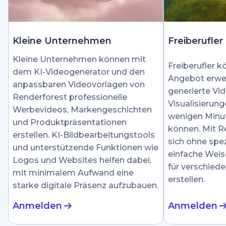
Kleine Unternehmen
Freiberufler
Kleine Unternehmen können mit
Freiberufler k
dem KI-Videogenerator und den
Angebot erwei
anpassbaren Videovorlagen von
generierte Vid
Renderforest professionelle
Visualisierung
Werbevideos, Markengeschichten
wenigen Minut
und Produktpräsentationen
können. Mit R
erstellen. KI-Bildbearbeitungstools
sich ohne spez
und unterstützende Funktionen wie
einfache Weis
Logos und Websites helfen dabei,
für verschied
mit minimalem Aufwand eine
erstellen.
starke digitale Präsenz aufzubauen.
Anmelden
Anmelden