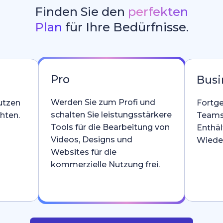
Finden Sie den
perfekten
Plan
für Ihre Bedürfnisse.
Pro
Busi
Werden Sie zum Profi und
utzen
Fortge
schalten Sie leistungsstärkere
hten.
Teams
Tools für die Bearbeitung von
Enthäl
Videos, Designs und
Wieder
Websites für die
kommerzielle Nutzung frei.