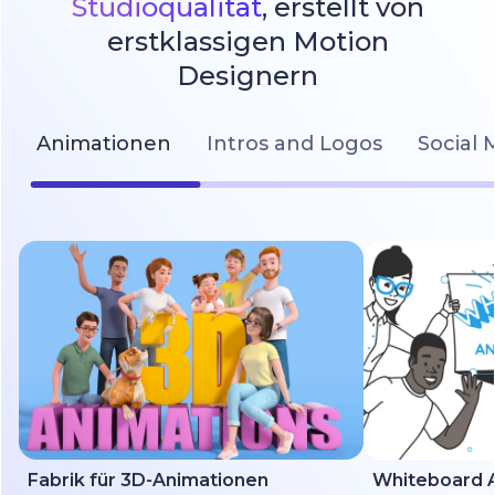
Studioqualität
, erstellt von
erstklassigen Motion
Designern
Animationen
Intros and Logos
Social 
Fabrik für 3D-Animationen
Whiteboard A