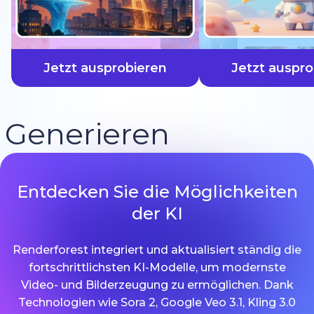
schneller
Jetzt ausprobieren
Jetzt auspro
Generieren
Entdecken Sie die Möglichkeiten
der KI
Renderforest integriert und aktualisiert ständig die
fortschrittlichsten KI-Modelle, um modernste
Video- und Bilderzeugung zu ermöglichen. Dank
Technologien wie Sora 2, Google Veo 3.1, Kling 3.0