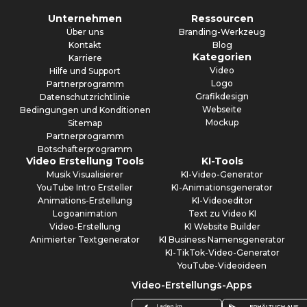
Unternehmen
Ressourcen
Über uns
Branding-Werkzeug
Kontakt
Blog
Kategorien
Karriere
Video
Hilfe und Support
Logo
Partnerprogramm
Grafikdesign
Datenschutzrichtlinie
Webseite
Bedingungen und Konditionen
Mockup
Sitemap
Partnerprogramm
Botschafterprogramm
Video Erstellung Tools
KI-Tools
Musik Visualisierer
KI-Video-Generator
YouTube Intro Ersteller
KI-Animationsgenerator
Animations-Erstellung
KI-Videoeditor
Logoanimation
Text zu Video KI
Video-Erstellung
KI Website Builder
Animierter Textgenerator
KI Business Namensgenerator
KI-TikTok-Video-Generator
YouTube-Videoideen
Video-Erstellungs-Apps