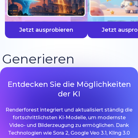
schneller
Jetzt ausprobieren
Jetzt auspro
Generieren
Entdecken Sie die Möglichkeiten
der KI
Renderforest integriert und aktualisiert ständig die
fortschrittlichsten KI-Modelle, um modernste
Video- und Bilderzeugung zu ermöglichen. Dank
Technologien wie Sora 2, Google Veo 3.1, Kling 3.0