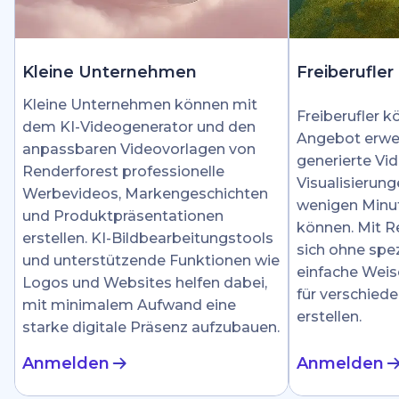
Kleine Unternehmen
Freiberufler
Kleine Unternehmen können mit
Freiberufler k
dem KI-Videogenerator und den
Angebot erwei
anpassbaren Videovorlagen von
generierte Vid
Renderforest professionelle
Visualisierung
Werbevideos, Markengeschichten
wenigen Minut
und Produktpräsentationen
können. Mit R
erstellen. KI-Bildbearbeitungstools
sich ohne spez
und unterstützende Funktionen wie
einfache Weis
Logos und Websites helfen dabei,
für verschied
mit minimalem Aufwand eine
erstellen.
starke digitale Präsenz aufzubauen.
Anmelden
Anmelden