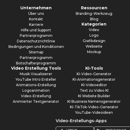
Unternehmen
Ressourcen
Über uns
Branding-Werkzeug
Kontakt
Blog
Kategorien
Karriere
Video
Hilfe und Support
Logo
Partnerprogramm
Grafikdesign
Datenschutzrichtlinie
Webseite
Bedingungen und Konditionen
Mockup
Sitemap
Partnerprogramm
Botschafterprogramm
Video Erstellung Tools
KI-Tools
Musik Visualisierer
KI-Video-Generator
YouTube Intro Ersteller
KI-Animationsgenerator
Animations-Erstellung
KI-Videoeditor
Logoanimation
Text zu Video KI
Video-Erstellung
KI Website Builder
Animierter Textgenerator
KI Business Namensgenerator
KI-TikTok-Video-Generator
YouTube-Videoideen
Video-Erstellungs-Apps