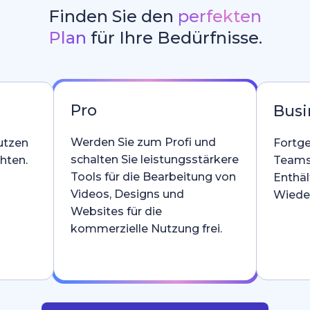
Finden Sie den
perfekten
Plan
für Ihre Bedürfnisse.
Pro
Busi
Werden Sie zum Profi und
utzen
Fortge
schalten Sie leistungsstärkere
hten.
Teams
Tools für die Bearbeitung von
Enthäl
Videos, Designs und
Wieder
Websites für die
kommerzielle Nutzung frei.