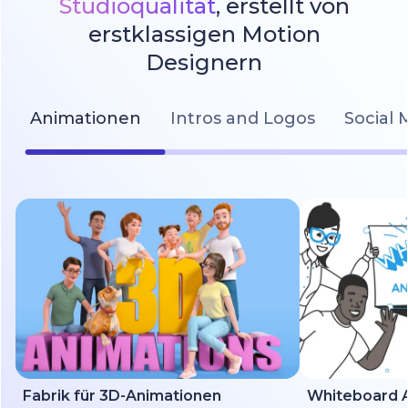
Studioqualität
, erstellt von
erstklassigen Motion
Designern
Animationen
Intros and Logos
Social 
Fabrik für 3D-Animationen
Whiteboard A