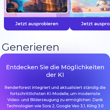
schneller
Jetzt ausprobieren
Jetzt auspro
Generieren
Entdecken Sie die Möglichkeiten
der KI
Renderforest integriert und aktualisiert ständig die
fortschrittlichsten KI-Modelle, um modernste
Video- und Bilderzeugung zu ermöglichen. Dank
Technologien wie Sora 2, Google Veo 3.1, Kling 3.0