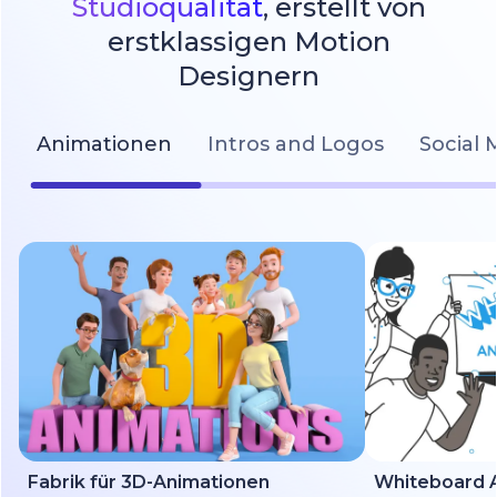
Studioqualität
, erstellt von
erstklassigen Motion
Designern
Animationen
Intros and Logos
Social 
Fabrik für 3D-Animationen
Whiteboard A