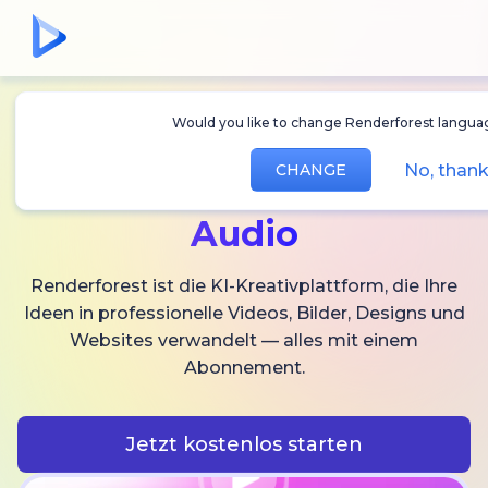
Would you like to change Renderforest lang
Erstellen Sie
KI-
No, tha
CHANGE
Videos,
Bilder und
Audio
Renderforest ist die KI-Kreativplattform, die Ihre
Ideen in professionelle Videos, Bilder, Designs und
Websites verwandelt — alles mit einem
Abonnement.
Jetzt kostenlos starten