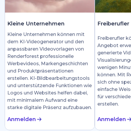
Kleine Unternehmen
Freiberufler
Kleine Unternehmen können mit
Freiberufler k
dem KI-Videogenerator und den
Angebot erwei
anpassbaren Videovorlagen von
generierte Vid
Renderforest professionelle
Visualisierung
Werbevideos, Markengeschichten
wenigen Minut
und Produktpräsentationen
können. Mit R
erstellen. KI-Bildbearbeitungstools
sich ohne spez
und unterstützende Funktionen wie
einfache Weis
Logos und Websites helfen dabei,
für verschied
mit minimalem Aufwand eine
erstellen.
starke digitale Präsenz aufzubauen.
Anmelden
Anmelden