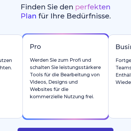
Finden Sie den
perfekten
Plan
für Ihre Bedürfnisse.
Pro
Busi
Werden Sie zum Profi und
utzen
Fortge
schalten Sie leistungsstärkere
hten.
Teams
Tools für die Bearbeitung von
Enthäl
Videos, Designs und
Wieder
Websites für die
kommerzielle Nutzung frei.