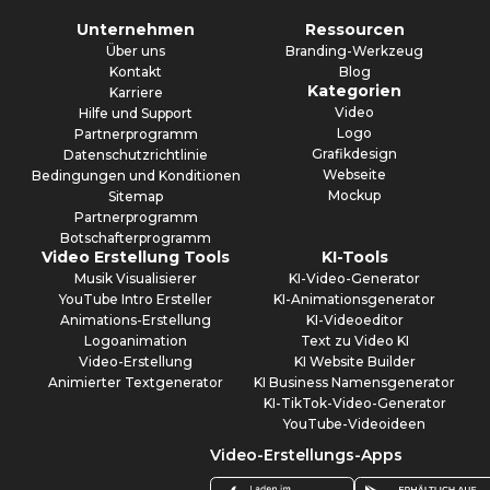
Unternehmen
Ressourcen
Über uns
Branding-Werkzeug
Kontakt
Blog
Kategorien
Karriere
Video
Hilfe und Support
Logo
Partnerprogramm
Grafikdesign
Datenschutzrichtlinie
Webseite
Bedingungen und Konditionen
Mockup
Sitemap
Partnerprogramm
Botschafterprogramm
Video Erstellung Tools
KI-Tools
Musik Visualisierer
KI-Video-Generator
YouTube Intro Ersteller
KI-Animationsgenerator
Animations-Erstellung
KI-Videoeditor
Logoanimation
Text zu Video KI
Video-Erstellung
KI Website Builder
Animierter Textgenerator
KI Business Namensgenerator
KI-TikTok-Video-Generator
YouTube-Videoideen
Video-Erstellungs-Apps