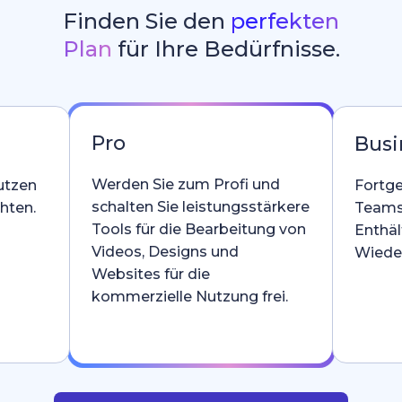
Finden Sie den
perfekten
Plan
für Ihre Bedürfnisse.
Pro
Busi
Werden Sie zum Profi und
utzen
Fortge
schalten Sie leistungsstärkere
hten.
Teams
Tools für die Bearbeitung von
Enthäl
Videos, Designs und
Wieder
Websites für die
kommerzielle Nutzung frei.