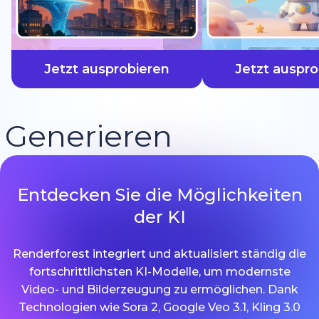
schneller
Jetzt ausprobieren
Jetzt auspro
Generieren
Entdecken Sie die Möglichkeiten
der KI
Renderforest integriert und aktualisiert ständig die
fortschrittlichsten KI-Modelle, um modernste
Video- und Bilderzeugung zu ermöglichen. Dank
Technologien wie Sora 2, Google Veo 3.1, Kling 3.0