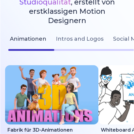
Studioqualität
, erstellt von
erstklassigen Motion
Designern
Animationen
Intros and Logos
Social 
Fabrik für 3D-Animationen
Whiteboard A