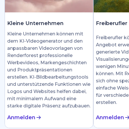
Kleine Unternehmen
Freiberufler
Kleine Unternehmen können mit
Freiberufler k
dem KI-Videogenerator und den
Angebot erwei
anpassbaren Videovorlagen von
generierte Vid
Renderforest professionelle
Visualisierung
Werbevideos, Markengeschichten
wenigen Minut
und Produktpräsentationen
können. Mit R
erstellen. KI-Bildbearbeitungstools
sich ohne spez
und unterstützende Funktionen wie
einfache Weis
Logos und Websites helfen dabei,
für verschied
mit minimalem Aufwand eine
erstellen.
starke digitale Präsenz aufzubauen.
Anmelden
Anmelden