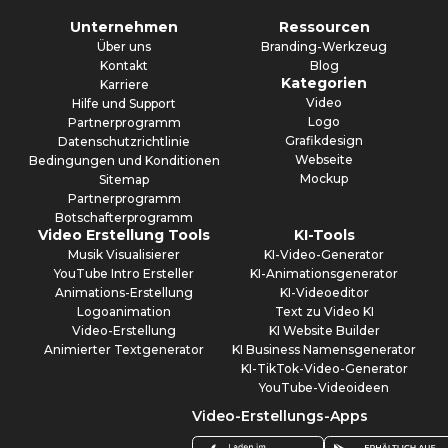
Unternehmen
Ressourcen
Über uns
Branding-Werkzeug
Kontakt
Blog
Kategorien
Karriere
Video
Hilfe und Support
Logo
Partnerprogramm
Grafikdesign
Datenschutzrichtlinie
Webseite
Bedingungen und Konditionen
Mockup
Sitemap
Partnerprogramm
Botschafterprogramm
Video Erstellung Tools
KI-Tools
Musik Visualisierer
KI-Video-Generator
YouTube Intro Ersteller
KI-Animationsgenerator
Animations-Erstellung
KI-Videoeditor
Logoanimation
Text zu Video KI
Video-Erstellung
KI Website Builder
Animierter Textgenerator
KI Business Namensgenerator
KI-TikTok-Video-Generator
YouTube-Videoideen
Video-Erstellungs-Apps