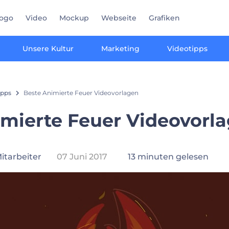
ogo
Video
Mockup
Webseite
Grafiken
Unsere Kultur
Marketing
Videotipps
ipps
Beste Animierte Feuer Videovorlagen
imierte Feuer Videovorl
itarbeiter
07 Juni 2017
13 minuten gelesen