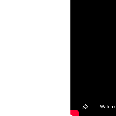
Drehendes Feue
Rauchfackel Lo