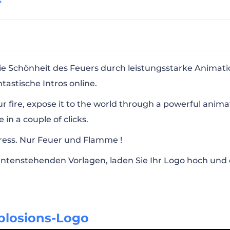
ps
ons-Logo
ie Schönheit des Feuers durch leistungsstarke Animatio
ntastische Intros online.
r Logo
ur fire, expose it to the world through a powerful anima
in a couple of clicks.
mation
ress. Nur Feuer und Flamme !
untenstehenden Vorlagen, laden Sie Ihr Logo hoch und e
oanmiation
oanimation
losions-Logo