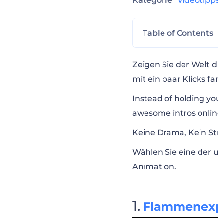
Kategorie
Videotip
Table of Contents
Flammenexplosi
Zeigen Sie der Welt d
mit ein paar Klicks fa
Fliegendes Feue
Instead of holding yo
awesome intros online 
Inferno Logoani
Keine Drama, Kein St
Wählen Sie eine der 
Brennende Log
Animation.
Flammende Log
Flammenexp