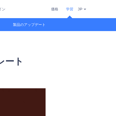
イン
価格
学習
JP
製品のアップデート
レート