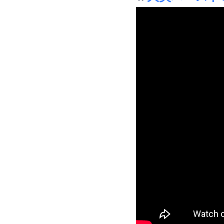
「回転する火」ロ
発煙筒のロゴ