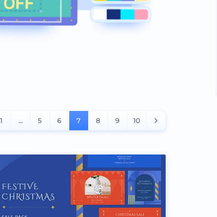
1
...
5
6
7
8
9
10