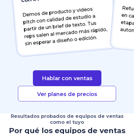
Demos de producto y videos
pitch con calidad de estudio a
partir de un brief de texto. Tus
reps salen al mercado más rápido,
Refuerza los estándares de marca en cada rep, cada r
sin esperar a diseño o edición.
Hablar con ventas
Ver planes de precios
Resultados probados de equipos de ventas
como el tuyo
Por qué los equipos de ventas