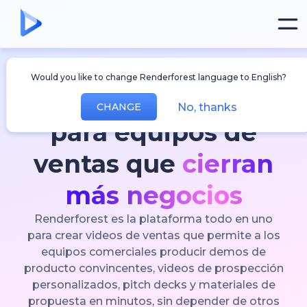
La plataforma de creación de videos con IA
Would you like to change Renderforest language to English?
pensada para equipos de ventas
Creador de videos
No, thanks
CHANGE
para equipos de
ventas que
cierran
más negocios
Renderforest es la plataforma todo en uno
para crear videos de ventas que permite a los
equipos comerciales producir demos de
producto convincentes, videos de prospección
personalizados, pitch decks y materiales de
propuesta en minutos, sin depender de otros