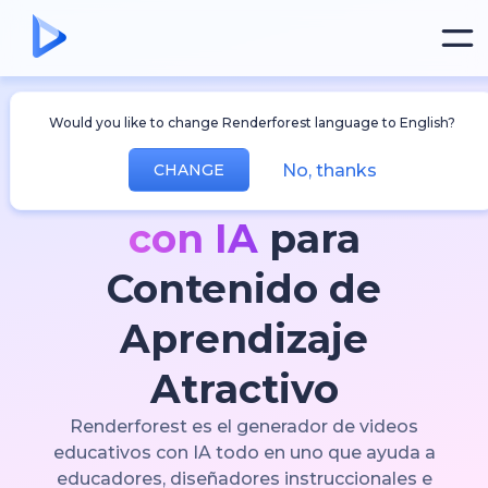
Diseñado para educadores e instituciones
Would you like to change Renderforest language to English?
Generador de
No, thanks
CHANGE
Videos Educativos
con IA
para
Contenido de
Aprendizaje
Atractivo
Renderforest es el generador de videos
educativos con IA todo en uno que ayuda a
educadores, diseñadores instruccionales e