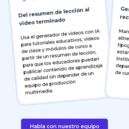
Ges
Del resumen de lección al
rec
video terminado
Mant
ali
tip
est
ins
Usa el generador de videos con IA
para tutoriales educativos, videos
de clase y módulos de curso a
partir de un resumen de lección,
para que los educadores puedan
publicar contenido de aprendizaje
departamentos, campus y niv
de calidad sin depender de un
equipo de producción
multimedia.
Habla con nuestro equipo