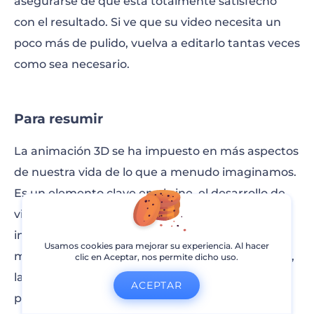
asegurarse de que está totalmente satisfecho
con el resultado. Si ve que su video necesita un
poco más de pulido, vuelva a editarlo tantas veces
como sea necesario.
Para resumir
La animación 3D se ha impuesto en más aspectos
de nuestra vida de lo que a menudo imaginamos.
Es un elemento clave en el cine, el desarrollo de
videojuegos, las redes sociales, la medicina, la
ingeniería, la arquitectura, y la lista continúa. A
Usamos cookies para mejorar su experiencia. Al hacer
medida que el software de animación 3D avanza,
clic en Aceptar, nos permite dicho uso.
la distancia entre la animación 3D y la vida real
ACEPTAR
parece reducirse.