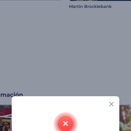
Martin Brocklebank
imación