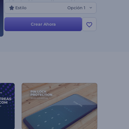
móvil, red social, presentación comercial,
Estilo
Opción 1
marketing online y muchas más campañas
digitales. Cargue sus archivos para dar forma a su
propio ecosistema móvil.
Crear Ahora