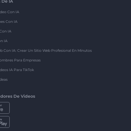
 De IA
deo Con IA
nes Con IA
 Con IA
on IA
b Con IA: Crear Un Sitio Web Profesional En Minutos
ombres Para Empresas
deos IA Para TikTok
deas
dores De Videos