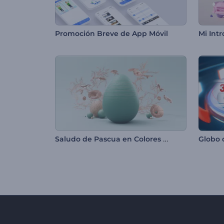
Promoción Breve de App Móvil
Mi Int
Saludo de Pascua en Colores Pastel Suaves
Globo 