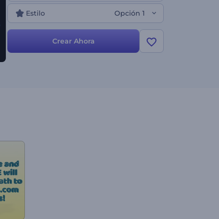
atraer más clientes. Simplemente seleccione las
Estilo
Opción 1
escenas que prefiera, agregue sus archivos
multimedia y texto, y el mejor video animado en
3D será suyo. ¡Pruébelo ya!
Crear Ahora