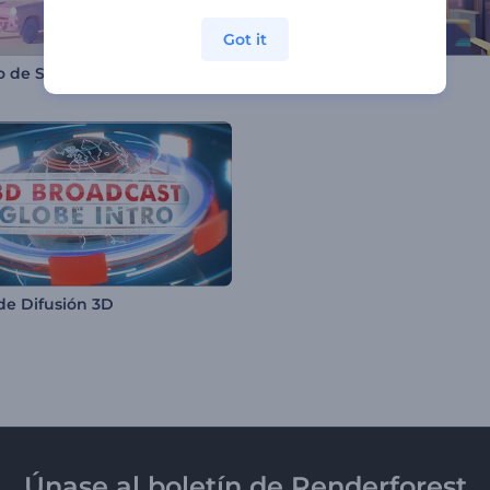
Got it
ro de San Valentín
Promoción Inspiradora
de Difusión 3D
Únase al boletín de Renderforest