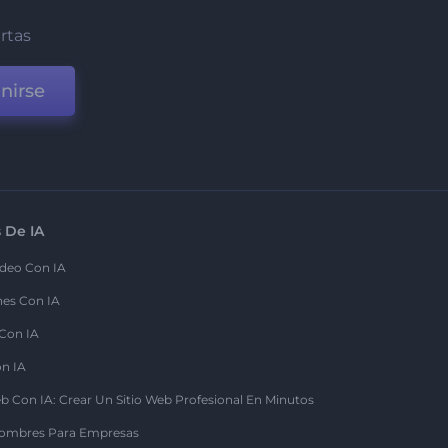
ertas
nirse
 De IA
deo Con IA
nes Con IA
 Con IA
on IA
b Con IA: Crear Un Sitio Web Profesional En Minutos
ombres Para Empresas