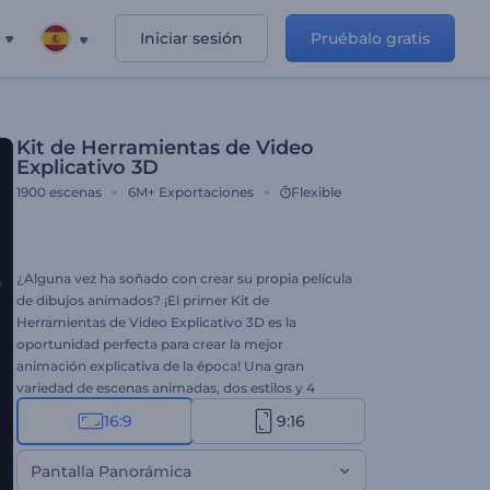
Iniciar sesión
Pruébalo gratis
Kit de Herramientas de Video
Explicativo 3D
1900
escenas
6M+
Exportaciones
Flexible
¿Alguna vez ha soñado con crear su propia película
de dibujos animados? ¡El primer Kit de
Herramientas de Video Explicativo 3D es la
oportunidad perfecta para crear la mejor
animación explicativa de la época! Una gran
variedad de escenas animadas, dos estilos y 4
transiciones para ayudarle a crear increíbles
16:9
9:16
comerciales animados, videos explicativos y
promocionales sin esfuerzo. No se pierda esta
Pantalla Panorámica
oportunidad exclusiva de aumentar sus ventas y