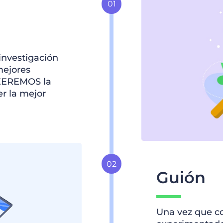
investigación
mejores
VEEREMOS la
er la mejor
Guión
Una vez que co