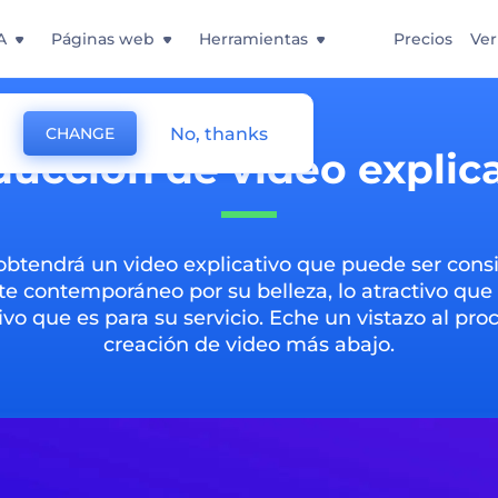
A
Páginas web
Herramientas
Precios
Ver
No, thanks
CHANGE
ucción de video explic
obtendrá un video explicativo que puede ser cons
e contemporáneo por su belleza, lo atractivo que 
ivo que es para su servicio. Eche un vistazo al pro
creación de video más abajo.