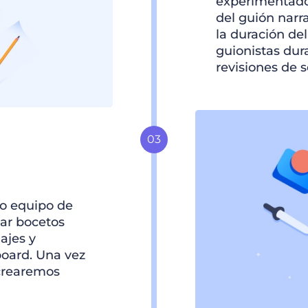
experimentado
del guión narr
la duración de
guionistas dur
revisiones de s
ro equipo de
jar bocetos
ajes y
oard. Una vez
crearemos