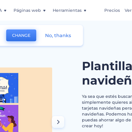
A
Páginas web
Herramientas
Precios
Ver
No, thanks
CHANGE
ideñas
Plantill
navideñ
Ya sea que estés buscan
simplemente quieres ah
tarjetas navideñas pers
navideñas. Podemos hac
puedas ahorrar algo de 
crear hoy!