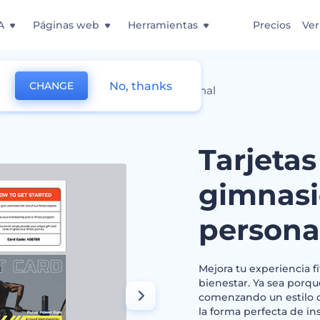
A
Páginas web
Herramientas
Precios
Ver
No, thanks
CHANGE
 regalo de gimnasio y bienestar personal
Tarjetas
gimnasi
persona
Mejora tu experiencia f
bienestar. Ya sea porqu
comenzando un estilo de
la forma perfecta de ins