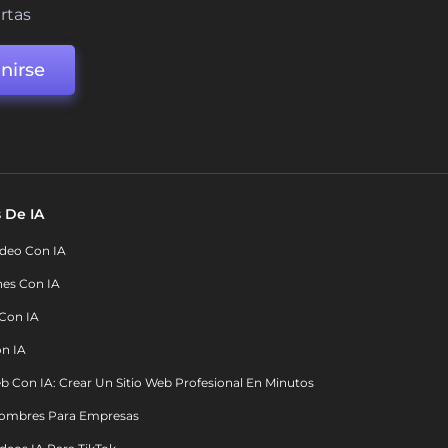
ertas
nirse
 De IA
deo Con IA
nes Con IA
 Con IA
on IA
b Con IA: Crear Un Sitio Web Profesional En Minutos
ombres Para Empresas