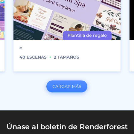
c
40
ESCENAS
2
TAMAÑOS
CARGAR MÁS
Únase al boletín de Renderforest