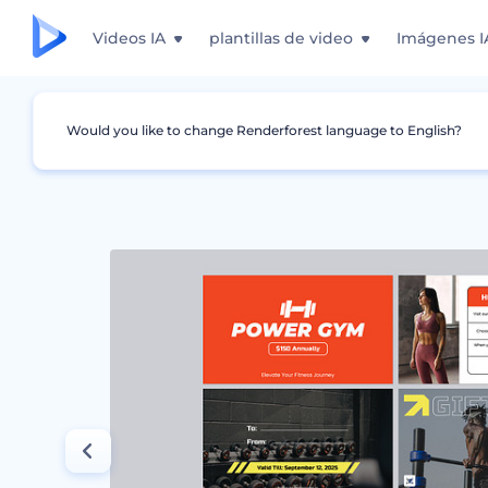
Videos IA
plantillas de video
Imágenes I
Would you like to change Renderforest language to English?
Gráficos
Certificado de regalo
Tarjetas de