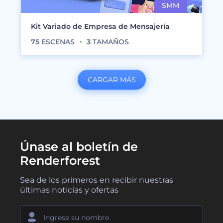
Kit Variado de Empresa de Mensajería
75
ESCENAS
3
TAMAÑOS
CARGAR MÁS
Únase al boletín de
Renderforest
Sea de los primeros en recibir nuestras
últimas noticias y ofertas