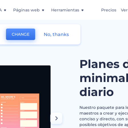
A
Páginas web
Herramientas
Precios
Ver
No, thanks
CHANGE
ones minimalistas para uso diario
Planes 
minimal
diario
Nuestro paquete para le
maestros a crear y ejec
conciso y directo, con 
posibles objetivos de ap