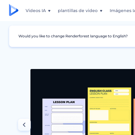
Videos IA
plantillas de video
Imágenes I
Would you like to change Renderforest language to English?
Gráficos
Plan de Estudios
Planes de lecci