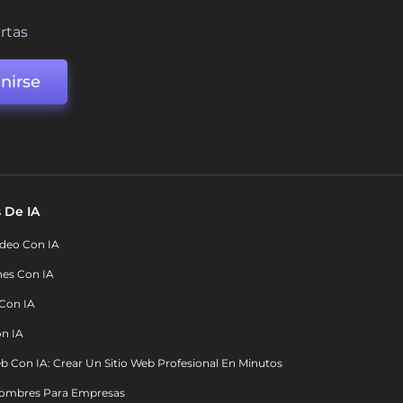
ertas
nirse
 De IA
deo Con IA
nes Con IA
 Con IA
on IA
b Con IA: Crear Un Sitio Web Profesional En Minutos
ombres Para Empresas