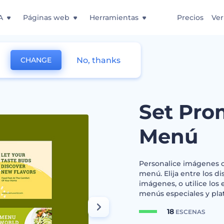
A
Páginas web
Herramientas
Precios
Ver
No, thanks
CHANGE
cional de Nuevo Menú
Set Pro
Menú
Personalice imágenes c
menú. Elija entre los di
imágenes, o utilice los 
menús especiales y pla
18
ESCENAS