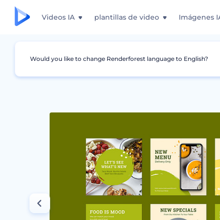
Videos IA
plantillas de video
Imágenes I
Would you like to change Renderforest language to English?
Gráficos
Historia de Instagram
Set Promo