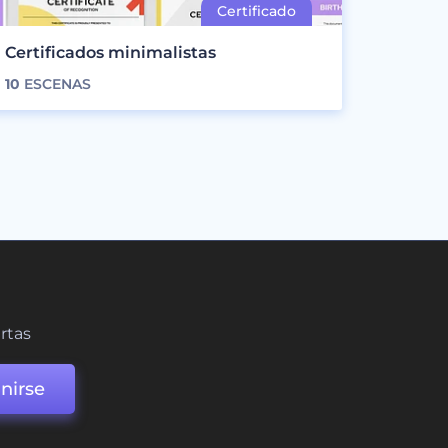
Certificados minimalistas
10
ESCENAS
ertas
nirse