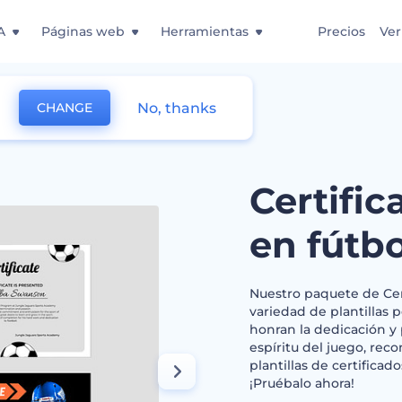
A
Páginas web
Herramientas
Precios
Ver
No, thanks
CHANGE
encia en fútbol
Certific
en fútbo
Nuestro paquete de Cer
variedad de plantillas p
honran la dedicación y 
espíritu del juego, rec
plantillas de certificad
¡Pruébalo ahora!