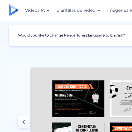
Videos IA
plantillas de video
Imágenes I
Would you like to change Renderforest language to English?
Gráficos
Certificado
Certificados de excel