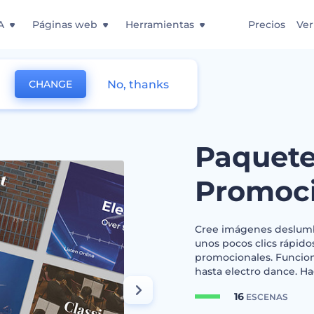
A
Páginas web
Herramientas
Precios
Ver
No, thanks
CHANGE
efinitivo de Promoción de Música
Paquete
Promoci
Cree imágenes deslumbr
unos pocos clics rápid
promocionales. Funcion
hasta electro dance. H
16
ESCENAS