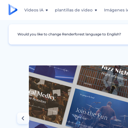
Videos IA
plantillas de video
Imágenes I
Would you like to change Renderforest language to English?
Gráficos
Miniatura de YouTube
Paquete D