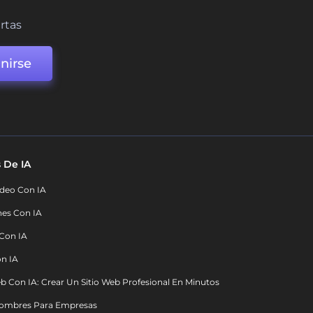
ertas
nirse
 De IA
deo Con IA
nes Con IA
 Con IA
on IA
b Con IA: Crear Un Sitio Web Profesional En Minutos
ombres Para Empresas