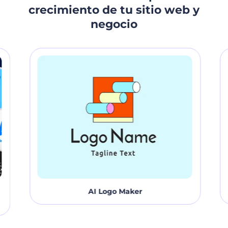
tu presencia en línea en poco tiempo!
crecimiento de tu sitio web y
negocio
AI Logo Maker