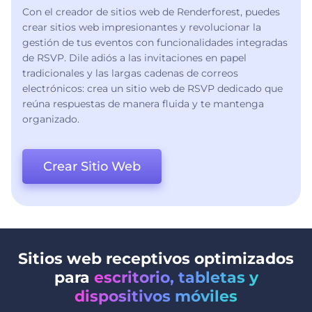
Con el creador de sitios web de Renderforest, puedes
crear sitios web impresionantes y revolucionar la
gestión de tus eventos con funcionalidades integradas
de RSVP. Dile adiós a las invitaciones en papel
tradicionales y las largas cadenas de correos
electrónicos: crea un sitio web de RSVP dedicado que
reúna respuestas de manera fluida y te mantenga
organizado.
Crear Sitio Web
Sitios web receptivos optimizados
para
escritorio, tabletas y
dispositivos móviles