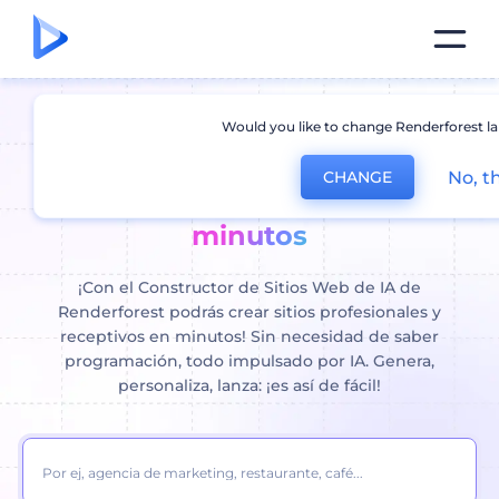
Would you like to change Renderforest l
Crear página web con IA: crear
No, t
CHANGE
un sitio web profesional en
minutos
¡Con el Constructor de Sitios Web de IA de
Renderforest podrás crear sitios profesionales y
receptivos en minutos! Sin necesidad de saber
programación, todo impulsado por IA. Genera,
personaliza, lanza: ¡es así de fácil!