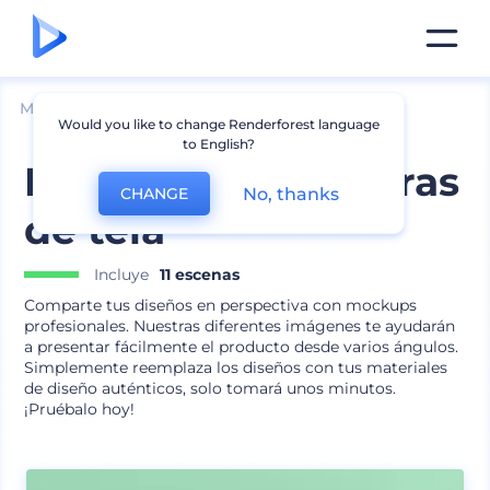
Mockups
Productos
Mockup de Pulsera
Would you like to change Renderforest language
to English?
Mockups de pulseras
No, thanks
CHANGE
de tela
Incluye
11 escenas
Comparte tus diseños en perspectiva con mockups
profesionales. Nuestras diferentes imágenes te ayudarán
a presentar fácilmente el producto desde varios ángulos.
Simplemente reemplaza los diseños con tus materiales
de diseño auténticos, solo tomará unos minutos.
¡Pruébalo hoy!