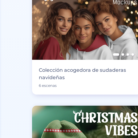
Colección acogedora de sudaderas
navideñas
6 escenas