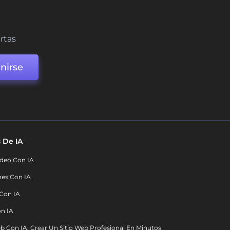
ertas
nirse
 De IA
deo Con IA
nes Con IA
 Con IA
on IA
b Con IA: Crear Un Sitio Web Profesional En Minutos