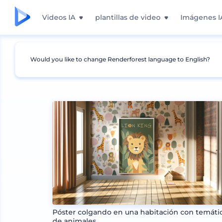
Videos IA
plantillas de video
Imágenes I
Would you like to change Renderforest language to English?
Mockups
Interior
Mockup de arte de parte
Póster colgando en una habitación con temáti
de animales