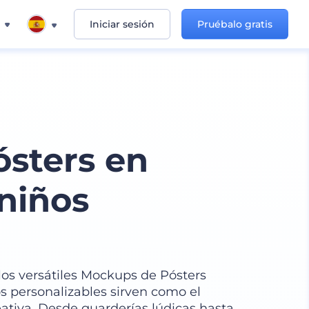
Iniciar sesión
Pruébalo gratis
sters en
niños
los versátiles Mockups de Pósters
os personalizables sirven como el
eativa. Desde guarderías lúdicas hasta