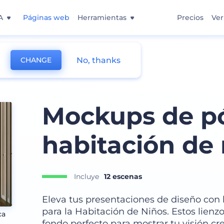
A
Páginas web
Herramientas
Precios
Ver
No, thanks
CHANGE
d
Mockups de pó
habitación de 
Incluye
12 escenas
Eleva tus presentaciones de diseño con 
para la Habitación de Niños. Estos lienz
ca
fondo perfecto para mostrar tu visión cr